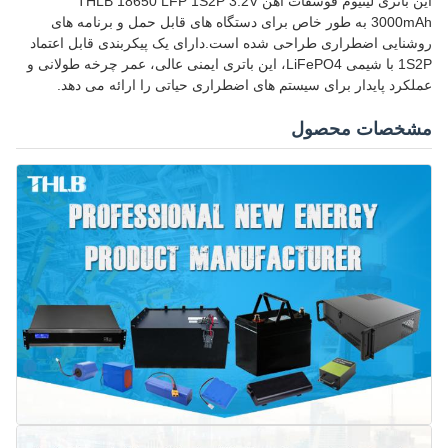
این باتری لیتیوم فوسفات آهن THLB 18650 LFP 1S2P 3.2V
3000mAh به طور خاص برای دستگاه های قابل حمل و برنامه های
روشنایی اضطراری طراحی شده است.دارای یک پیکربندی قابل اعتماد
1S2P با شیمی LiFePO4، این باتری ایمنی عالی، عمر چرخه طولانی و
عملکرد پایدار برای سیستم های اضطراری حیاتی را ارائه می دهد.
مشخصات محصول