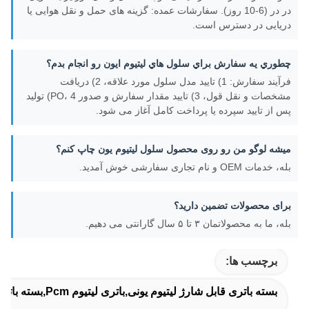
در در (6-10 روز). سفارشات عمده: گزینه های حمل و نقل هوایی یا
دریایی در دسترس است.
چطوري يه سفارش براي سلول هاي ليتيوم ايون رو انجام بدم؟
فرآیند سفارش: 1) تایید مدل سلول مورد علاقه، 2) دریافت
مشخصات و نقل قول، 3) تایید مقدار سفارش و صدور PO، 4) تولید
پس از تایید سپرده یا پرداخت کامل آغاز می شود.
میشه لوگو من رو روی محصول سلول لیتیوم یون چاپ کنم؟
بله، خدمات OEM و نام تجاری سفارشی خوش آمدید.
برای محصولات تضمین دارید؟
بله، ما به محصولاتمان ۳ تا ۵ سال گارانتی می دهیم.
برچسب ها:
بسته باتری قابل شارژ لیتیوم یونی,باتری لیتیوم Pcm,بسته باتری لیتیوم یون