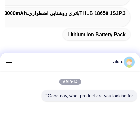
THLB 18650 1S2P,3باتری روشنایی اضطراری.2v 3000mAh,باتری روشنایی اضطراری THLB
Lithium Ion Battery Pack
alice
تماس سریع
9:14 AM
آدرس
Good day, what product are you looking for?
جاده پنجم فویوان، پارک صنعتی باتری لیتیوم، منطقه تکنولوژی بالا،
شهر زاوژوانگ، شان دونگ، چین
تلفن
86-632-8059888
ایمیل