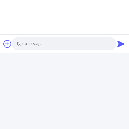
Photo
Video Call
Audio Call