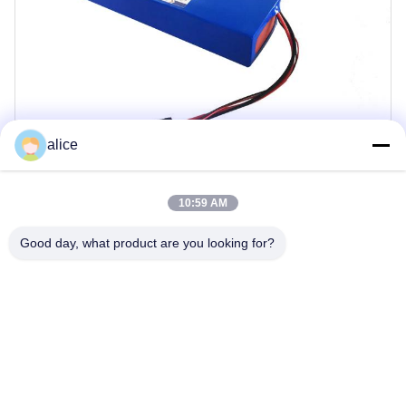
alice
10:59 AM
L'eccellenza nella produzione
Good day, what product are you looking for?