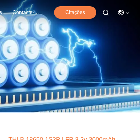
s
Contacte-Nos
Citações
a
THLB 18650 1S2P LFP 3.2v 3000mAh