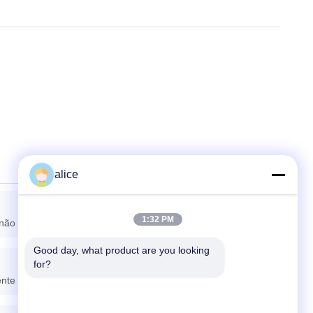
alice
1:32 PM
 não são cobertos.
Good day, what product are you looking 
for?
ente 2-3 semanas.