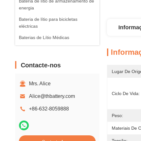
Bateria de lítio de armazenamento de
energia
Bateria de lítio para bicicletas
eléctricas
Informa
Baterias de Lítio Médicas
Informa
Contacte-nos
Lugar De Orig
Mrs. Alice
Ciclo De Vida:
Alice@thbattery.com
+86-632-8059888
Peso:
Materiais De 
Tensão: