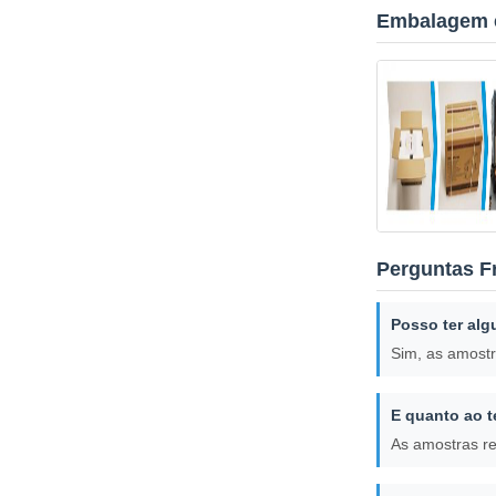
Embalagem e
Perguntas F
Posso ter alg
Sim, as amostr
E quanto ao 
As amostras r