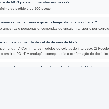
mite de MOQ para encomendas em massa?
mínima de pedido é de 100 peças.
nviam as mercadorias e quanto tempo demoram a chegar?
amostras e pequenas encomendas de ensaio: transporte por correio c
 a uma encomenda de célula de iões de lítio?
comenda: 1) Confirmar os modelos de células de interesse, 2) Recebe
 emitir o PO, 4) A produção começa após a confirmação do depósito 
r o meu logotipo no produto de células de íons de lítio?
 OEM e marca personalizada são bem-vindos.
garantia para os produtos?
s uma garantia de 3-5 anos para os nossos produtos.
Pacote De Bateria Recarregável Li-Ion
Bateria D