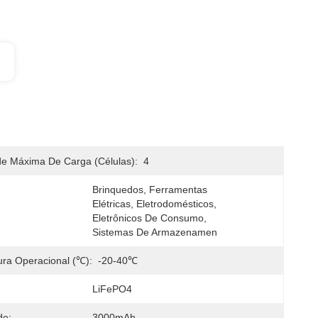
e Máxima De Carga (células):
4
Brinquedos, Ferramentas 
Elétricas, Eletrodomésticos, 
Eletrônicos De Consumo, 
Sistemas De Armazenamen
ra Operacional (℃):
-20-40℃
LiFePO4
de:
3000mAh