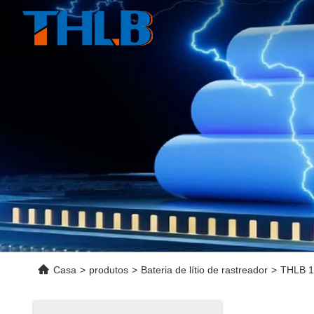
Casa
>
produtos
>
Bateria de lítio de rastreador
>
THLB 1