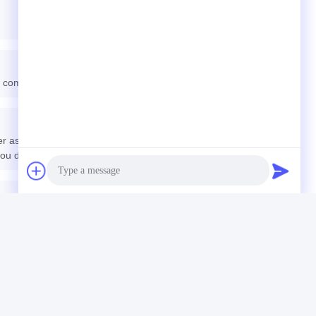
om entrega porta a porta (6-10 dias).
r as especificações e a cotação, 3) Confirmar a quantidade
ou do pagamento total.
Photo
Video Call
e Lítio PCM
Audio Call