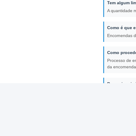
Tem algum li
A quantidade 
Como é que e
Encomendas de 
Como proceder
Processo de en
da encomenda e
Posso imprimi
Sim, serviços
Você oferece 
Sim, fornecemo
Etiquetas: