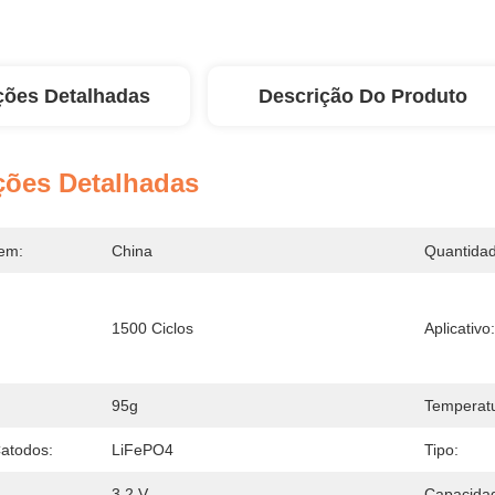
ções Detalhadas
Descrição Do Produto
ções Detalhadas
em:
China
Quantidad
1500 Ciclos
Aplicativo:
95g
Temperatu
Catodos:
LiFePO4
Tipo:
3,2 V
Capacida