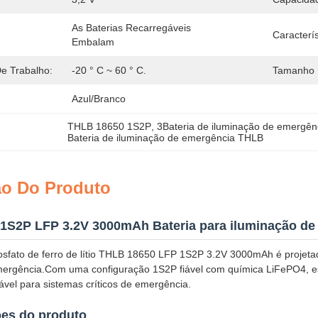
As Baterias Recarregáveis 
Caracterís
Embalam
e Trabalho:
-20 ° C ~ 60 ° C.
Tamanho D
Azul/branco
THLB 18650 1S2P
, 
3Bateria de iluminação de emergê
Bateria de iluminação de emergência THLB
ão Do Produto
1S2P LFP 3.2V 3000mAh Bateria para iluminação de
fosfato de ferro de lítio THLB 18650 LFP 1S2P 3.2V 3000mAh é projetad
ergência.Com uma configuração 1S2P fiável com química LiFePO4, esta
el para sistemas críticos de emergência.
ões do produto