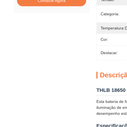
Contacte Agora
Categoria:
Temperatura D
Cor:
Destacar:
Descriç
THLB 18650 
Esta bateria de 
iluminação de em
desempenho estáv
Especificaç