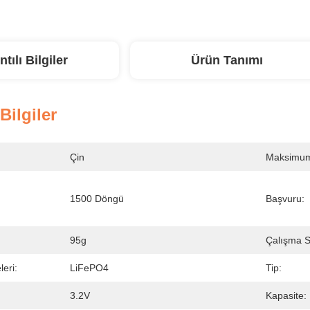
ntılı Bilgiler
Ürün Tanımı
 Bilgiler
Çin
Maksimum 
1500 Döngü
Başvuru:
95g
Çalışma Sı
eri:
LiFePO4
Tip:
3.2V
Kapasite: