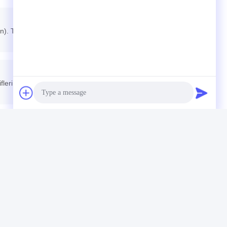
n). Toplu siparişler: Hava veya deniz sevk seçenekleri
ifleri alın, 3) Sipariş miktarını onaylayın ve PO yayınlayın, 4)
Photo
Video Call
Audio Call
Lityum Iyon Pil Takımı