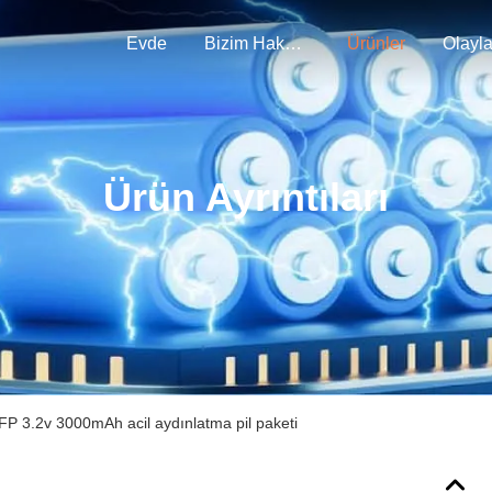
Evde
Bizim Hakkımızda
Ürünler
Olayla
Ürün Ayrıntıları
 3.2v 3000mAh acil aydınlatma pil paketi