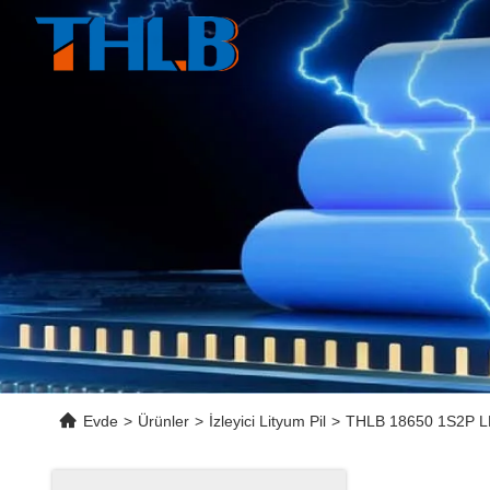
Evde
>
Ürünler
>
İzleyici Lityum Pil
>
THLB 18650 1S2P LFP