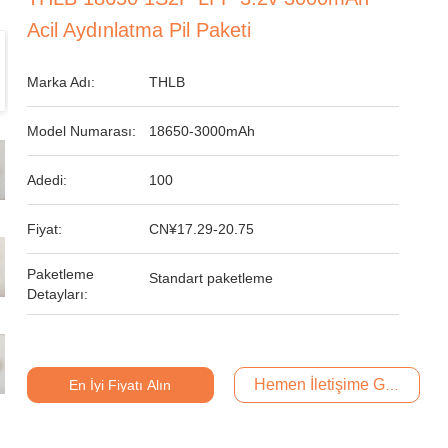
Acil Aydınlatma Pil Paketi
Marka Adı:
THLB
Model Numarası:
18650-3000mAh
Adedi:
100
Fiyat:
CN¥17.29-20.75
Paketleme
Standart paketleme
Detayları:
Hemen İletişime Geçin
En İyi Fiyatı Alın