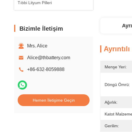
Tıbbi Lityum Pilleri
Ayrı
Bizimle İletişim
Mrs. Alice
Ayrıntılı
Alice@thbattery.com
Menşe Yeri:
+86-632-8059888
Döngü Ömrü:
Hemen İletişime Geçin
Ağırlık:
Katot Malzemel
Gerilim: