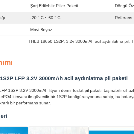
Şarj Edilebilir Piller Paketi
Döngü Özel
ığı:
-20 ° C ~ 60 ° C
Referans 
Mavi Beyaz
THLB 18650 1S2P
, 
3.2v 3000mAh acil aydınlatma pil
, 
T
nımı
1S2P LFP 3.2V 3000mAh acil aydınlatma pil paketi
P 1S2P 3.2V 3000mAh lityum demir fosfat pil paketi, taşınabilir cihazla
iFePO4 kimyası ile güvenilir bir 1S2P konfigürasyonuna sahip, bu batar
tikrarlı bir performans sunar.
eri