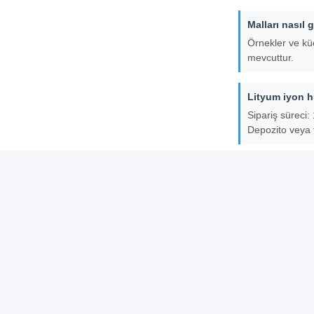
Malları nasıl
Örnekler ve kü
mevcuttur.
Lityum iyon h
Sipariş süreci: 
Depozito veya
Lityum iyonlu
Evet, OEM hizm
Ürünler için 
Evet, ürünlerimi
Etiketler: