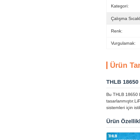
Kategori:
Çalışma Sıcakl
Renk:
Vurgulamak:
Ürün Ta
THLB 18650 
Bu THLB 18650 LF
tasarlanmıştır.L
sistemleri için is
Ürün Özellikl