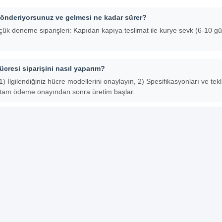
 gönderiyorsunuz ve gelmesi ne kadar sürer?
çük deneme siparişleri: Kapıdan kapıya teslimat ile kurye sevk (6-10 gü
ücresi siparişini nasıl yaparım?
1) İlgilendiğiniz hücre modellerini onaylayın, 2) Spesifikasyonları ve tekl
 tam ödeme onayından sonra üretim başlar.
 hücre ürününe logomu yazdırmamın bir sakıncası var mı?
etleri ve özel markalama hoşgeldin.
garanti veriyor musunuz?
ze 3-5 yıllık garanti veriyoruz.
Li-Ion Şarj Edilebilir Pil Paketi
Pcm Lityum Pil