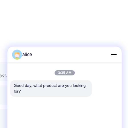
alice
3:35 AM
yor.
Good day, what product are you looking 
for?