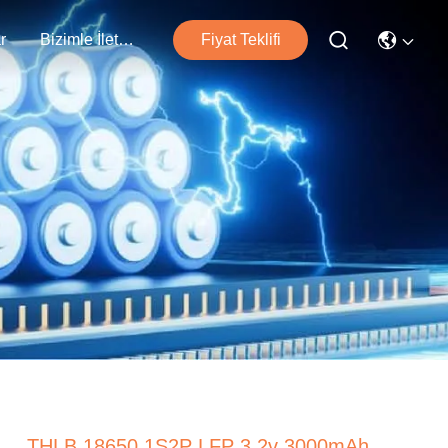
r
Bizimle İletişim
Fiyat Teklifi
THLB 18650 1S2P LFP 3.2v 3000mAh