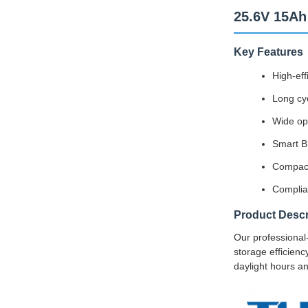
25.6V 15Ah
Key Features
High-eff
Long cyc
Wide op
Smart B
Compact
Complian
Product Descr
Our professional-
storage efficienc
daylight hours a