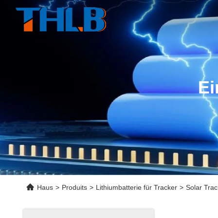
Ei
Haus
>
Produits
>
Lithiumbatterie für Tracker
>
Solar Trac