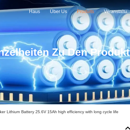
Haus
Über Us
Produits
Veranstal
nzelheiten Zu Den Produk
ker Lithium Battery 25.6V 15Ah high efficiency with long cycle life