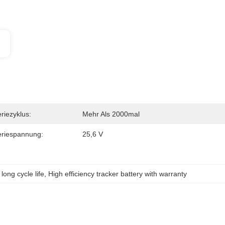
eriezyklus:
Mehr Als 2000mal
eriespannung:
25,6 V
long cycle life
, 
High efficiency tracker battery with warranty