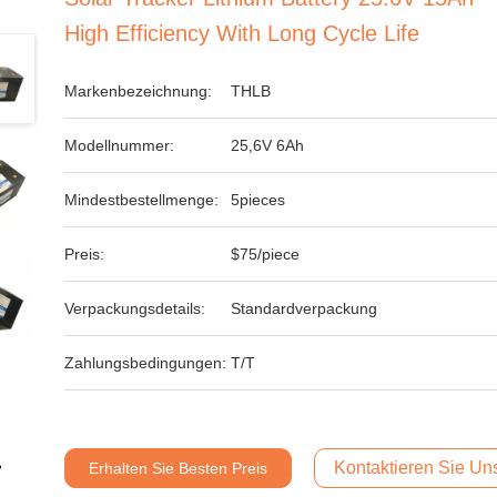
High Efficiency With Long Cycle Life
Markenbezeichnung:
THLB
Modellnummer:
25,6V 6Ah
Mindestbestellmenge:
5pieces
Preis:
$75/piece
Verpackungsdetails:
Standardverpackung
Zahlungsbedingungen:
T/T
Kontaktieren Sie Uns
Erhalten Sie Besten Preis