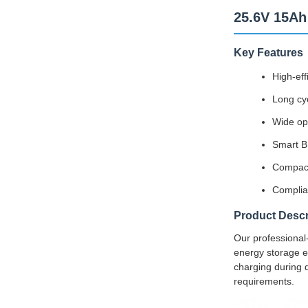
25.6V 15Ah
Key Features
High-eff
Long cyc
Wide op
Smart B
Compact
Complian
Product Descr
Our professional-
energy storage ef
charging during 
requirements.