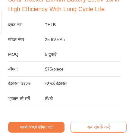
High Efficiency With Long Cycle Life
ब्रांड नाम:
THLB
मॉडल नंबर:
25.6V 6Ah
MOQ:
5 टुकड़े
कीमत:
$75/piece
पैकेजिंग विवरण:
स्टैंडर्ड पैकेजिंग
भुगतान की शर्तें:
टी/टी
अब संपर्क करें
सबसे अच्छी कीमत पाएं