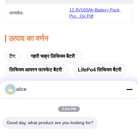
12.8V100Ah-Battery Pack 
दस्तावेज़:
Pro...on.pdf
उत्पाद का वर्णन
टैग:
गहरी चक्र लिथियम बैटरी
लिथियम आयरन फास्फेट बैटरी
LifePo4 लिथियम बैटरी
alice
त्वरित संपर्क करें
5:04 PM
Good day, what product are you looking for?
पता
फुयुआन 5वीं रोड, लिथियम बैटरी इंडस्ट्रियल पार्क, हाई-टेक ज़ोन, ज़ाओज़ुआंग