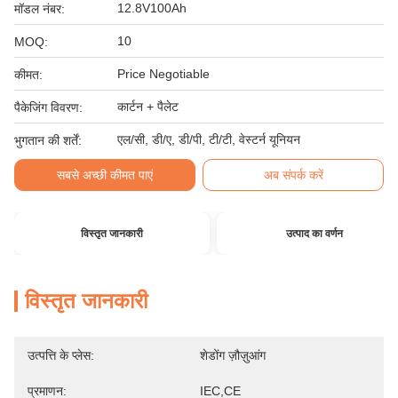
12.8V100Ah
मॉडल नंबर:
10
MOQ:
Price Negotiable
कीमत:
कार्टन + पैलेट
पैकेजिंग विवरण:
एल/सी, डी/ए, डी/पी, टी/टी, वेस्टर्न यूनियन
भुगतान की शर्तें:
सबसे अच्छी कीमत पाएं
अब संपर्क करें
विस्तृत जानकारी
उत्पाद का वर्णन
विस्तृत जानकारी
उत्पत्ति के प्लेस:
शेडोंग ज़ौज़ुआंग
प्रमाणन:
IEC,CE