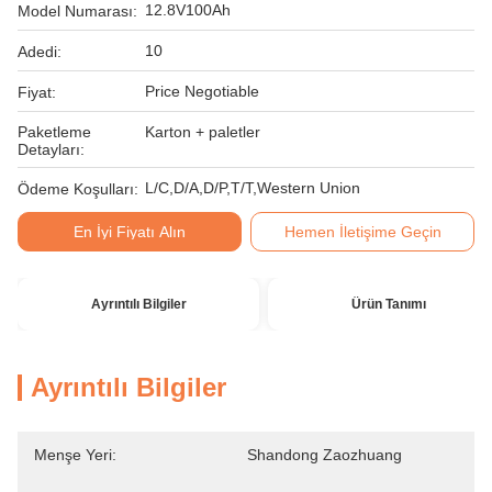
12.8V100Ah
Model Numarası:
10
Adedi:
Price Negotiable
Fiyat:
Paketleme
Karton + paletler
Detayları:
L/C,D/A,D/P,T/T,Western Union
Ödeme Koşulları:
En İyi Fiyatı Alın
Hemen İletişime Geçin
Ayrıntılı Bilgiler
Ürün Tanımı
Ayrıntılı Bilgiler
Menşe Yeri:
Shandong Zaozhuang