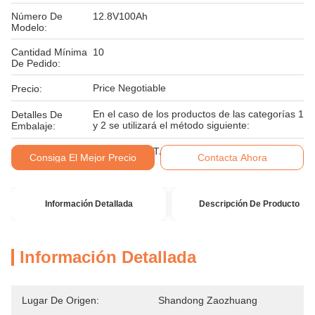
Número De
12.8V100Ah
Modelo:
Cantidad Mínima
10
De Pedido:
Price Negotiable
Precio:
En el caso de los productos de las categorías 1
Detalles De
y 2 se utilizará el método siguiente:
Embalaje:
Condiciones De
LC, D/A, D/P, T/T, Unión Occidental
Consiga El Mejor Precio
Contacta Ahora
Pago:
Información Detallada
Descripción De Producto
Información Detallada
Lugar De Origen:
Shandong Zaozhuang