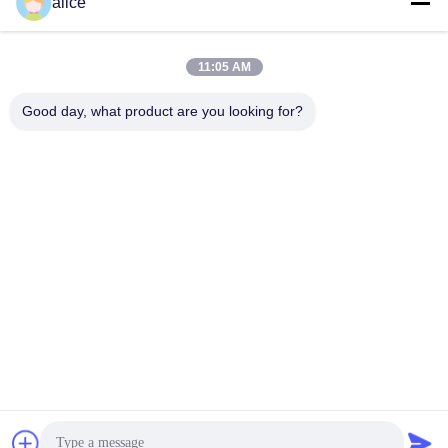
alice
Contacto Rápido
DIRECCIÓN
11:05 AM
Carretera Fuyuan 5, Parque Industrial de Baterías de Litio,
Good day, what product are you looking for?
Zona de Alta Tecnología, Ciudad de Zaozhuang, Shandong,
China
Tel
86-632-8059888
Correo electrónico
Alice@thbattery.com
Políticas de privacidad
|
Mapa del Sitio
| Buena calidad de
China Batería de litio solar de la luz de calle Proveedor.
Derecho de autor 2026 Shandong Tian Han New Energy