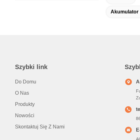
Akumulator 
Szybki link
Szyb
Do Domu
A
Fu
O Nas
Z
Produkty
t
Nowości
8
Skontaktuj Się Z Nami
E
A