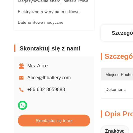
Magazynowanie energii bateria litowa
Elektryczne rowery baterie litowe
Baterie litowe medyczne
Szczegó
Skontaktuj się z nami
Szczegó
Mrs. Alice
Miejsce Pocho
Alice@thbattery.com
+86-632-8059888
Dokument:
Opis Pr
Skontaktuj się teraz
Znaków: