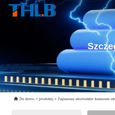
Szcze
Do domu
>
produkty
>
Zapasowy akumulator kwasowo-oł