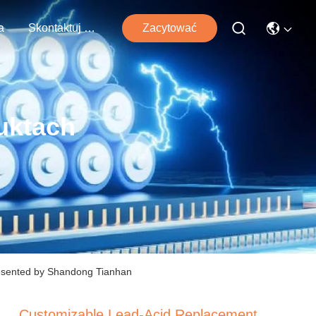
a
Skontaktuj Się Z Nami
Zacytować
uktach
esented by Shandong Tianhan
Customizable Lead-Acid Replacement