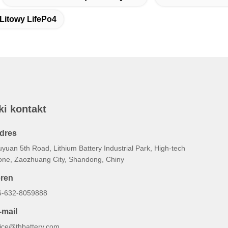
Litowy LifePo4
ki kontakt
dres
yuan 5th Road, Lithium Battery Industrial Park, High-tech
one, Zaozhuang City, Shandong, Chiny
eren
6-632-8059888
-mail
lice@thbattery.com