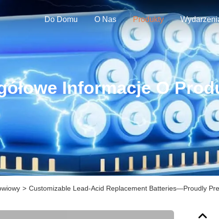
Do Domu
O Nas
Produkty
Wydarzeni
gółowe Informacje O Prod
owiowy
>
Customizable Lead-Acid Replacement Batteries—Proudly Pr