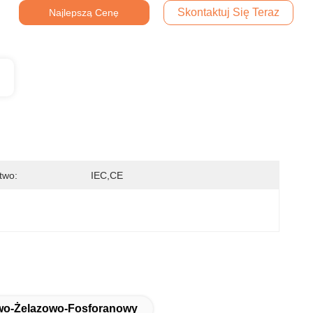
Skontaktuj Się Teraz
Najlepszą Cenę
two:
IEC,CE
wo-Żelazowo-Fosforanowy