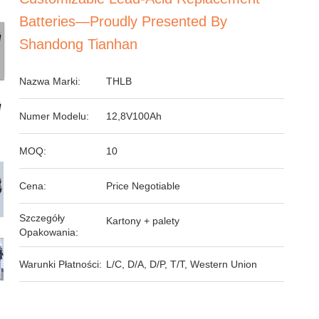
Batteries—Proudly Presented By
Shandong Tianhan
Nazwa Marki:
THLB
Numer Modelu:
12,8V100Ah
MOQ:
10
Cena:
Price Negotiable
Szczegóły
Kartony + palety
Opakowania:
Warunki Płatności:
L/C, D/A, D/P, T/T, Western Union