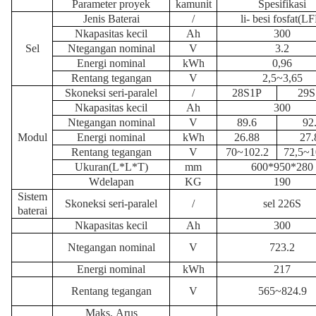
Parameter proyek
kamu
nit
Spesifikasi
Jenis Baterai
/
li
-
besi fosfat
(
LF
N
kapasitas kecil
Ah
300
Sel
N
tegangan nominal
V
3.2
Energi nominal
kWh
0,96
Rentang tegangan
V
2,5~3,65
S
koneksi seri-paralel
/
28S1P
29S
N
kapasitas kecil
Ah
300
N
tegangan nominal
V
89.6
92
Modul
Energi nominal
kWh
26.88
27.
Rentang tegangan
V
70~102.2
72,5~1
Ukuran
(L*L*T)
mm
600*950*280
W
delapan
K
G
190
Sistem
S
koneksi seri-paralel
/
sel 226S
baterai
N
kapasitas kecil
Ah
300
N
tegangan nominal
V
723.2
Energi nominal
kWh
217
Rentang tegangan
V
565~824.9
Maks.
Arus