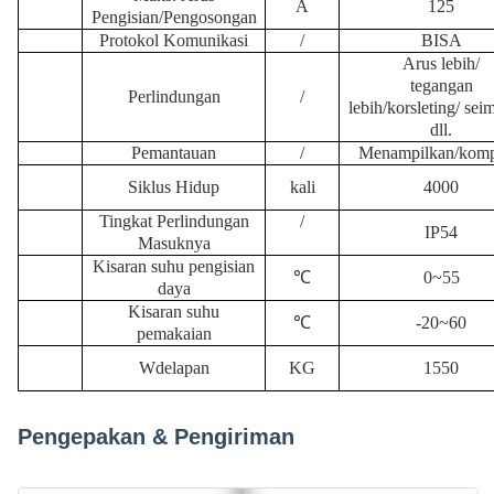
A
125
Pengisian/Pengosongan
Protokol Komunikasi
/
BISA
Arus lebih/
tegangan
Perlindungan
/
lebih/korsleting/
sei
dll.
Pemantauan
/
Menampilkan
/
komp
Siklus Hidup
kali
4000
Tingkat Perlindungan
/
IP54
Masuknya
Kisaran suhu pengisian
℃
0~55
daya
Kisaran suhu
℃
-20~60
pemakaian
W
delapan
K
G
1550
Pengepakan & Pengiriman