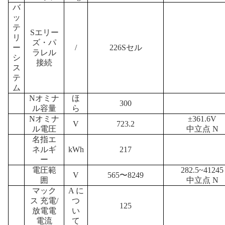
バ
ッ
テ
S
エリー
リ
ズ・パ
ー
/
226Sセル
ラレル
シ
接続
ス
テ
ム
N
オミナ
ほ
300
ル容量
ら
N
オミナ
±
361.6V
V
723.2
ル電圧
中立点
N
名指エ
ネルギ
kWh
217
ー
電圧範
282.5~41245
V
565〜8249
囲
中立点
N
マック
A に
ス
充電/
つ
125
放電電
い
電流
て