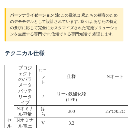
パーソナライゼーション 注:
この電池は,私たちの顧客のため
のデモモデルとして設計されています. 我々は,あなたの特定
の要求に応じて完全にカスタマイズされた電池ソリューショ
ンを生産する専門です.信頼できる専門知識で 処理します.
テクニカル仕様
プロジ
U
ニ
ェクト
ッ
仕様
N
オート
のパラ
ト
メータ
バッテ
リー
-
鉄酸化物
リータ
/
(
LFP
)
イプ
N
オミナ
ほ
300
25
°C
/0.2C
ル容量
ら
セ
N
オミナ
V
3.2
ル
ル電圧