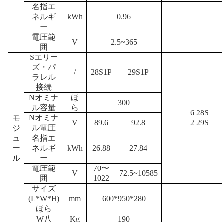
名指エ
ネルギ
kWh
0.96
ー
電圧範
V
2.5~365
囲
S
エリー
ズ・パ
/
28S1P
29S1P
ラレル
接続
N
オミナ
ほ
300
ル容量
ら
6 28S
N
オミナ
モ
V
89.6
92.8
2 29S
ル電圧
ジ
ュ
名指エ
ー
ネルギ
kWh
26.88
27.84
ル
ー
電圧範
70〜
V
72.5~10585
囲
1022
サイズ
(L*W*H)
mm
600*950*280
ほら
W
八
K
g
190