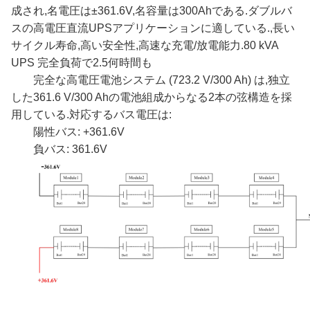
成され,名電圧は±361.6V,名容量は300Ahである.ダブルバ
スの高電圧直流UPSアプリケーションに適している.,長い
サイクル寿命,高い安全性,高速な充電/放電能力.
8
0 kVA
UPS 完全負荷で
2.5
何時間も
完全な高電圧電池システム (723.2 V/300 Ah) は,独立
した361.6 V/300 Ahの電池組成からなる2本の弦構造を採
用している.対応するバス電圧は:
陽性バス: +361.6V
負バス: 361.6V