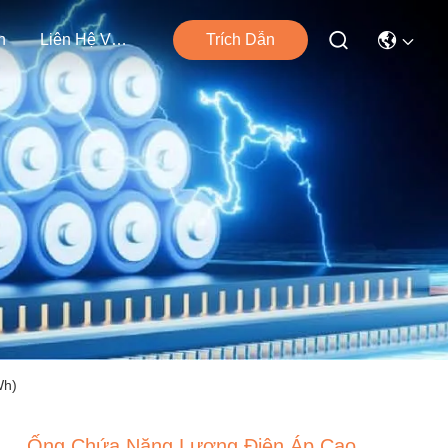
n
Liên Hệ Với Chúng Tôi
Trích Dẫn
Wh)
Ống Chứa Năng Lượng Điện Áp Cao