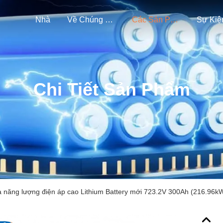
Nhà
Về Chúng Tôi
Các Sản Phẩm
Sự Kiệ
Chi Tiết Sản Phẩm
 năng lượng điện áp cao Lithium Battery mới 723.2V 300Ah (216.96k