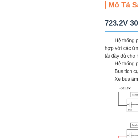
Mô Tả 
723.2V 3
Hệ thống p
hợp với các ứn
tải đầy đủ cho
Hệ thống p
Bus tích c
Xe bus âm