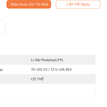
Liên Hệ Ngay
Nhận Được Giá Tốt Nhất
Li-Sắt Photphat(LFP)
Áp:
70~102.2V / 72.5~105.85V
:
CÓ THỂ