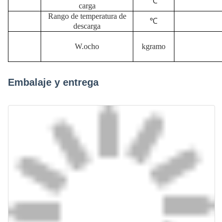
℃
carga
Rango de temperatura de
℃
descarga
W.
ocho
k
gramo
Embalaje y entrega