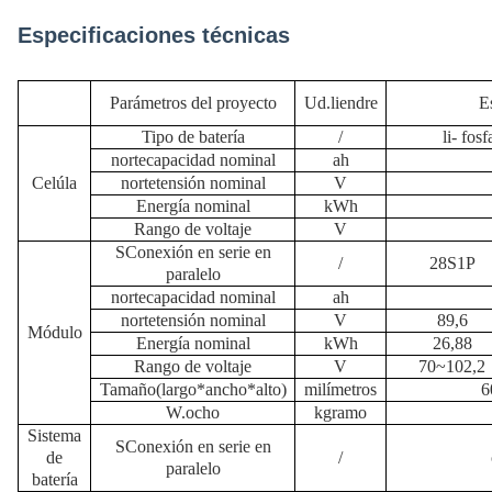
Especificaciones técnicas
Parámetros del proyecto
Ud.
liendre
E
Tipo de batería
/
li
-
fosf
norte
capacidad nominal
ah
Celúla
norte
tensión nominal
V
Energía nominal
kWh
Rango de voltaje
V
S
Conexión en serie en
/
28S1P
paralelo
norte
capacidad nominal
ah
norte
tensión nominal
V
89,6
Módulo
Energía nominal
kWh
26,88
Rango de voltaje
V
70~102,2
Tamaño
(largo*ancho*alto)
milímetros
6
W.
ocho
k
gramo
Sistema
S
Conexión en serie en
de
/
paralelo
batería