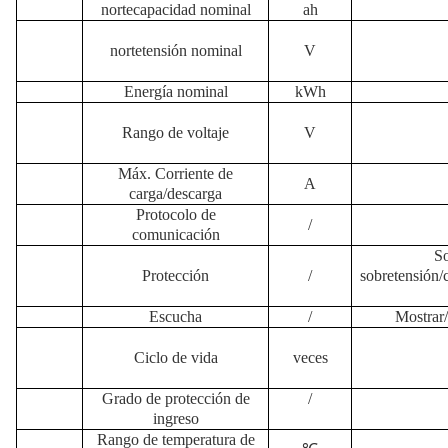
norte
capacidad nominal
ah
norte
tensión nominal
V
Energía nominal
kWh
Rango de voltaje
V
Máx.
Corriente de
A
carga/descarga
Protocolo de
/
comunicación
So
Protección
/
sobretensión/c
Escucha
/
Mostrar
/
Ciclo de vida
veces
Grado de protección de
/
ingreso
Rango de temperatura de