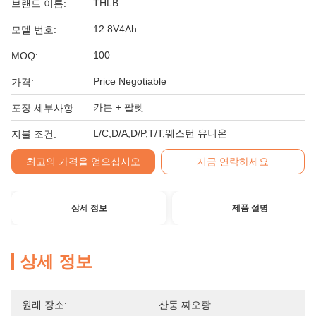
THLB
브랜드 이름:
12.8V4Ah
모델 번호:
100
MOQ:
Price Negotiable
가격:
카튼 + 팔렛
포장 세부사항:
L/C,D/A,D/P,T/T,웨스턴 유니온
지불 조건:
최고의 가격을 얻으십시오
지금 연락하세요
상세 정보
제품 설명
상세 정보
원래 장소:
산둥 짜오좡