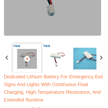
Dedicated Lithium Battery For Emergency Exit
Signs And Lights With Continuous Float
Charging, High-Temperature Resistance, And
Extended Runtime