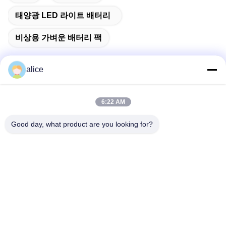
태양광 LED 라이트 배터리
비상용 가벼운 배터리 팩
alice
빠른 연락
6:22 AM
Good day, what product are you looking for?
주소
푸위안 5번 도로, 리?? 배터리 산업단지, 하이테크 구역, 사오
즈후안 시, 산둥, 중국
전화
86-632-8059888
이메일
Alice@thbattery.com