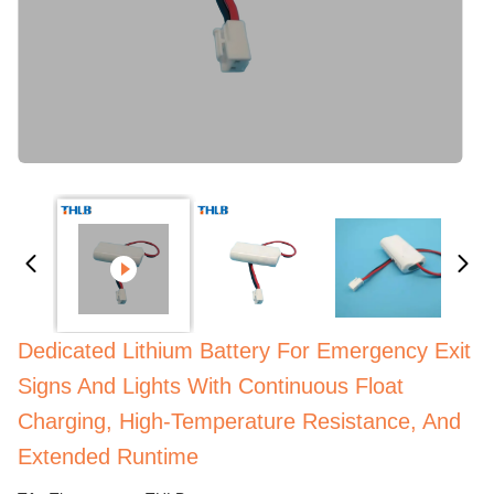
Dedicated Lithium Battery For Emergency Exit
Signs And Lights With Continuous Float
Charging, High-Temperature Resistance, And
Extended Runtime