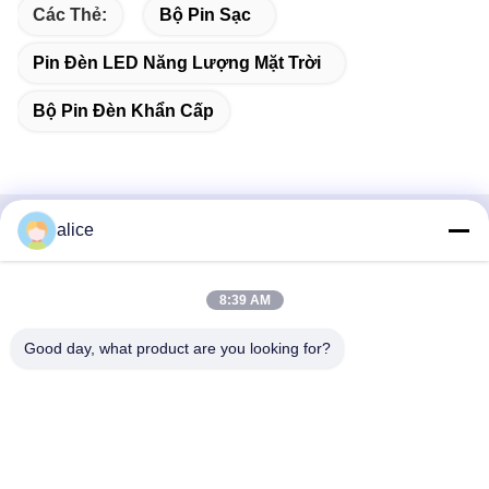
Các Thẻ:
Bộ Pin Sạc
Pin Đèn LED Năng Lượng Mặt Trời
Bộ Pin Đèn Khẩn Cấp
alice
Liên hệ nhanh
Địa chỉ
8:39 AM
Đường Fuyuan số 5, Công viên Công nghiệp Pin Lithium,
Good day, what product are you looking for?
Khu Công nghệ cao, Thành phố Tảo Trang, Sơn Đông,
Trung Quốc
điện thoại
86-632-8059888