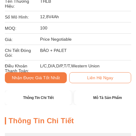
Tên Thương
THLB
Hiệu:
12,8V4Ah
Số Mô Hình:
100
MOQ:
Price Negotiable
Giá:
Chi Tiết Đóng
BÁO + PALET
Gói:
Điều Khoản
L/C,D/A,D/P,T/T,Western Union
Thanh Toán:
Nhận Được Giá Tốt Nhất
Liên Hệ Ngay
Thông Tin Chi Tiết
Mô Tả Sản Phẩm
Thông Tin Chi Tiết