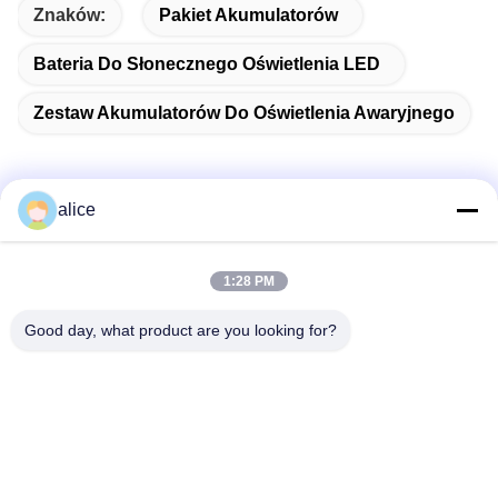
Znaków:
Pakiet Akumulatorów
Bateria Do Słonecznego Oświetlenia LED
Zestaw Akumulatorów Do Oświetlenia Awaryjnego
alice
Szybki kontakt
1:28 PM
Adres
Good day, what product are you looking for?
Fuyuan 5th Road, Lithium Battery Industrial Park, High-tech
Zone, Zaozhuang City, Shandong, Chiny
teren
86-632-8059888
E-mail