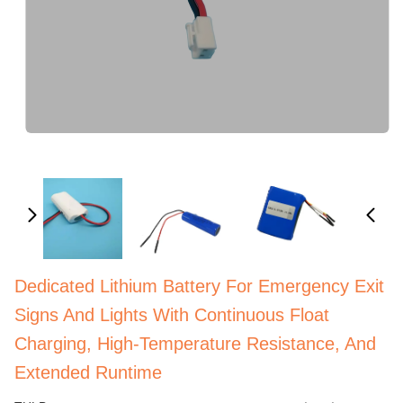
Dedicated Lithium Battery For Emergency Exit
Signs And Lights With Continuous Float
Charging, High-Temperature Resistance, And
Extended Runtime