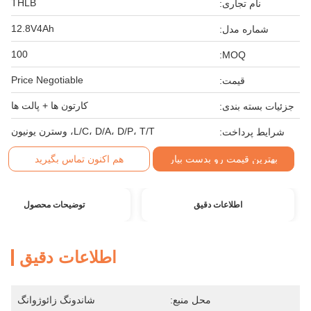
THLB
نام تجاری:
12.8V4Ah
شماره مدل:
100
MOQ:
Price Negotiable
قیمت:
کارتون ها + پالت ها
جزئیات بسته بندی:
L/C، D/A، D/P، T/T، وسترن یونیون
شرایط پرداخت:
بهترین قیمت رو بدست بیار
هم اکنون تماس بگیرید
اطلاعات دقیق
توضیحات محصول
اطلاعات دقیق
محل منبع:
شاندونگ زائوژوانگ