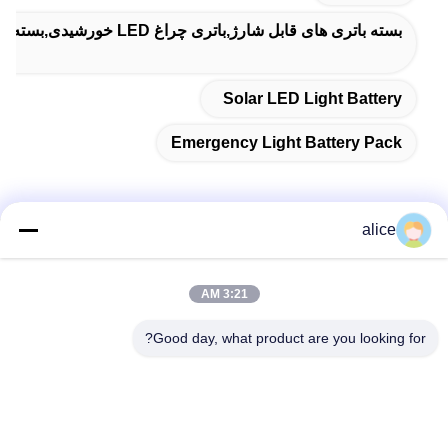
بسته باتری های قابل شارژ,باتری چراغ LED خورشیدی,بسته باتری چراغ اضطراری
Solar LED Light Battery
Emergency Light Battery Pack
alice
تماس سریع
3:21 AM
آدرس
Good day, what product are you looking for?
جاده پنجم فویوان، پارک صنعتی باتری لیتیوم، منطقه تکنولوژی بالا،
شهر زاوژوانگ، شان دونگ، چین
تلفن
86-632-8059888