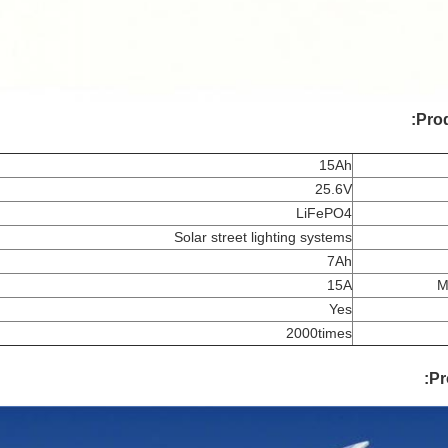
Prod
15Ah
25.6V
LiFePO4
Solar street lighting systems
7Ah
15A
M
Yes
2000times
Pr