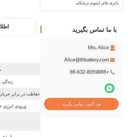
باتری های لیتیوم پزشکی
اطلا
با ما تماس بگیرید
Mrs. Alice
Alice@thbattery.com
م
+86-632-8059888
زندگی چ
حفاظت در برابر جریان 
هم اکنون تماس بگیرید
ورودی انرژی خ
انرژی ا