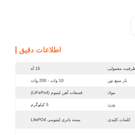
اطلاعات دقیق
رفیت معمولی:
15 آه
بار منبع نور:
10 وات - 200 وات
مواد:
فسفات آهن لیتیوم (LiFePo4)
وزن:
5 کیلوگرم
کلمات کلیدی:
بسته باتری لیتیومی LifePO4