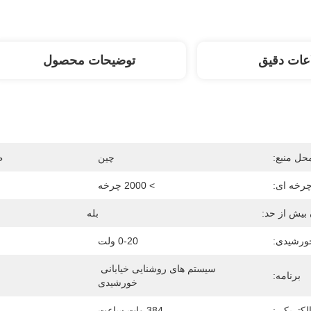
عات دقیق
توضیحات محصول
حل منبع:
چین
ظ
رخه ای:
> 2000 چرخه
بیش از حد:
بله
ورشیدی:
0-20 ولت
سیستم های روشنایی خیابانی 
برنامه:
خورشیدی
لکتریکی:
384 وات ساعت