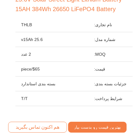
15AH 384Wh 26650 LiFePO4 Battery
نام تجاری:
THLB
شماره مدل:
25.6 v15Ah
MOQ:
2 عدد
قیمت:
$65/piece
جزئیات بسته بندی:
بسته بندی استاندارد
شرایط پرداخت:
T/T
هم اکنون تماس بگیرید
بهترین قیمت رو بدست بیار