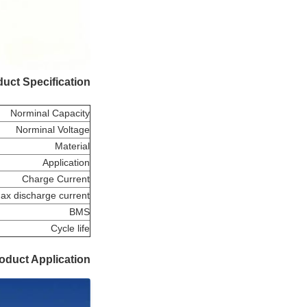
uct Specification:
Norminal Capacity
Norminal Voltage
Material
Application
Charge Current
ax discharge current
BMS
Cycle life
oduct Application: