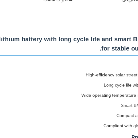
t lithium battery with long cycle life and smart
for stable ou
High-efficiency solar street 
Long cycle life wi
Wide operating temperature 
Smart BM
Compact an
Compliant with gl
Pr