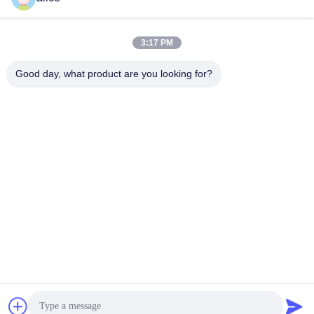
baterias personalizado?
Exigimos os seguintes detalhes: 1. Dimensões da bateria em
mm; 2. Capacidade necessária; 3. Especificações de tensão;
3:17 PM
4. Corrente máxima de descarga; 5. Tipos de cabo e conector;
6.Requisitos relativos ao invólucro e ao terminal7. Qualquer
Good day, what product are you looking for?
circuito de protecção necessário.
As suas baterias têm capacidade real?
Todas as nossas células de bateria são de grau A, 100%
novas, e fornecem capacidade real conforme especificado.
Que tipo de certificados tem?
Podemos fornecer certificações CE, ROHS, FCC, IEC62133,
MSDS e UN38.3.
Qual é o seu prazo para produção em massa?
Normalmente, a produção em massa leva cerca de 25-30
dias, dependendo dos itens específicos, após receber o
pagamento inicial e a confirmação da amostra.
Etiquetas:
Bateria De Lítio Para Luz Solar