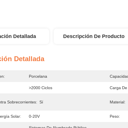
ación Detallada
Descripción De Producto
ión Detallada
en:
Porcelana
Capacida
>2000 Ciclos
Carga De 
tra Sobrecorrientes:
Sí
Material:
ergía Solar:
0-20V
Peso:
Sistemas De Alumbrado Público 