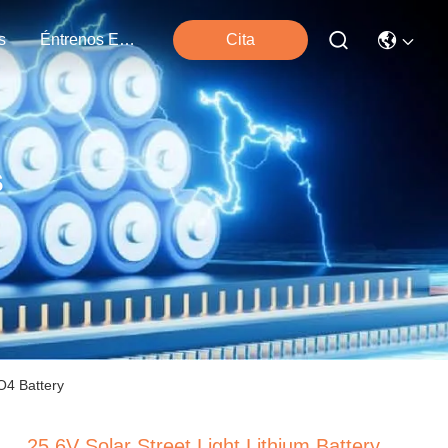
s
Éntrenos En Contacto Con
Cita
s
O4 Battery
25.6V Solar Street Light Lithium Battery