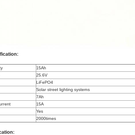
ication:
ty
15Ah
e
25.6V
LiFePO4
Solar street lighting systems
7Ah
urrent
15A
Yes
2000times
cation: