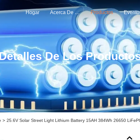
Hogar
Acerca De Nosotros
Productos
Evento
Detalles De Los Producto
e
>
25.6V Solar Street Light Lithium Battery 15AH 384Wh 26650 LiFeP