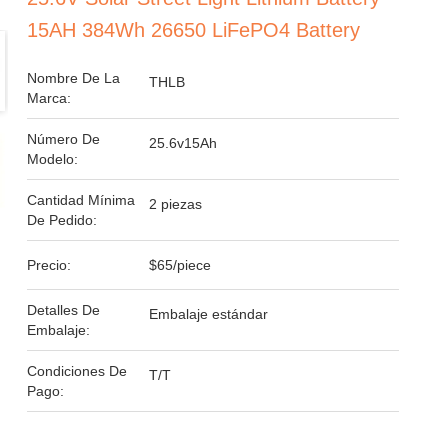
15AH 384Wh 26650 LiFePO4 Battery
Nombre De La
THLB
Marca:
Número De
25.6v15Ah
Modelo:
Cantidad Mínima
2 piezas
De Pedido:
Precio:
$65/piece
Detalles De
Embalaje estándar
Embalaje:
Condiciones De
T/T
Pago: