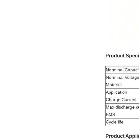
Product Specif
Norminal Capaci
Norminal Voltag
Material
Application
Charge Current
Max discharge c
BMS
Cycle life
Product Appli