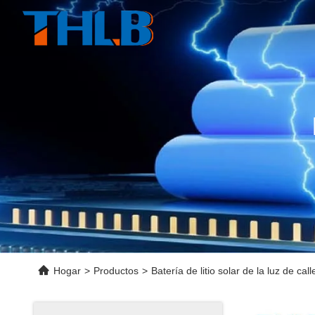
Hogar
>
Productos
>
Batería de litio solar de la luz de call