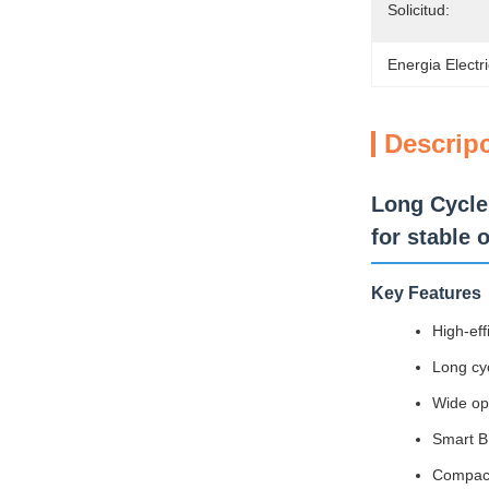
Solicitud:
Energia Electri
Descrip
Long Cycle 
for stable 
Key Features
High-eff
Long cyc
Wide op
Smart B
Compact