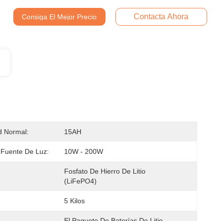
Contacta Ahora
Consiga El Mejor Precio
d Normal:
15AH
Fuente De Luz:
10W - 200W
Fosfato De Hierro De Litio 
(LiFePO4)
5 Kilos
El Paquete De Baterías De Litio 