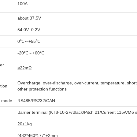
100A
about 37.5V
54.0V±0.2V
0℃～+55℃
-20℃～+60℃
er
≤22mΩ
Overcharge, over-discharge, over-current, temperature, short 
tion
other protection functions
n mode
RS485/RS232/CAN
Barrier terminal (KT8-10-2P/Black/Pitch 21/Current 115A/M6 
20±1kg
(482*460*177)±2mm