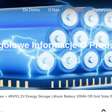
Do Domu
O Nas
Produkty
Wydarzeni
gółowe Informacje O Prod
owa
>
48V/51.2V Energy Storage Lithium Battery 100Ah Off Grid Solar 