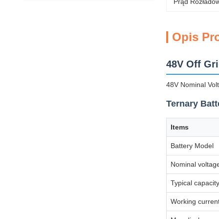
Prąd Rozładow
Opis Pr
48V Off Gr
48V Nominal Volt
Ternary Batt
Items
Battery Model
Nominal voltag
Typical capacit
Working curren