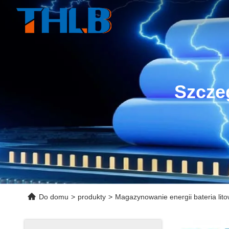
Szcze
Do domu
>
produkty
>
Magazynowanie energii bateria lit