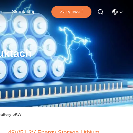
a
Skontaktuj Się Z Nami
Zacytować
uktach
Battery 5KW
48V/51.2V Energy Storage Lithium