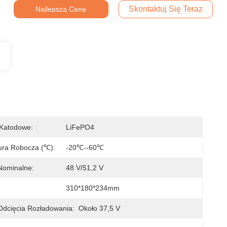
Skontaktuj Się Teraz
Najlepszą Cenę
 Katodowe:
LiFePO4
ura Robocza (℃):
-20℃--60℃
Nominalne:
48 V/51,2 V
310*180*234mm
Odcięcia Rozładowania:
Około 37,5 V