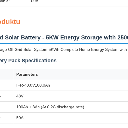
ania:
100A
oduktu
id Solar Battery - 5KW Energy Storage with 250
age Off Grid Solar System 5KWh Complete Home Energy System with 51.
ery Pack Specifications
Parameters
IFR-48.0V100.0Ah
e
48V
y
100Ah ± 3Ah (At 0.2C discharge rate)
t
50A