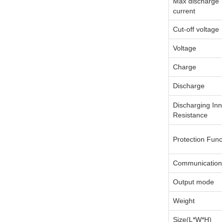
Max discharge
current
Cut-off voltage
Voltage
Charge
Discharge
Discharging Inn
Resistance
Protection Func
Communicatio
Output mode
Weight
Size(L*W*H)