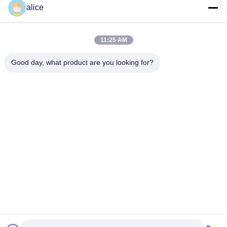
alice
ติดต่อด่วน
11:25 AM
ที่อยู่
Good day, what product are you looking for?
ถนนฟูหยวน 5, สวนอุตสาหกรรมแบตเตอรี่ลิเธียม, เขตไฮเทค,
เมืองเจ่าจวง, มณฑลซานตง, ประเทศจีน
โทรศัพท์
86-632-8059888
อีเมล
Alice@thbattery.com
นโยบายความเป็นส่วนตัว
|
แผนผังเว็บไซต์
| จีน คุณภาพดี
แบตเตอรี่ลิธีอุตสาหกรรมแสงอาทิตย์ ผู้จัดจําหน่าย.ลิขสิทธิ์ 2026
Shandong Tian Han New Energy Technology Co., Ltd. สิทธิ