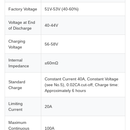
Factory Voltage
51V-53V (40-60%)
Voltage at End
40-44V
of Discharge
Charging
56-58V
Voltage
Internal
≤60mΩ
Impedance
Constant Current 40A, Constant Voltage
Standard
(see No.5), 0.02CA cut-off, Charge time:
Charge
Approximately 6 hours
Limiting
20A
Current
Maximum
Continuous
100A