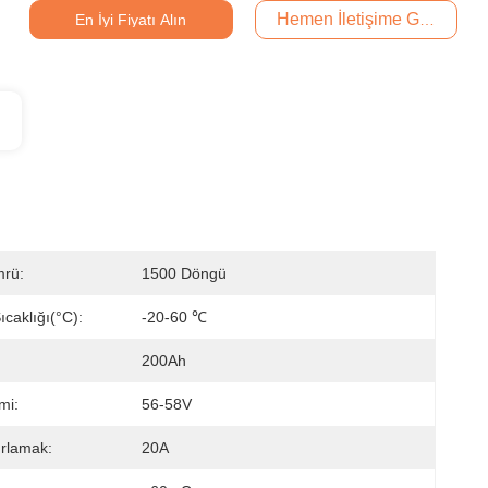
Hemen İletişime Geçin
En İyi Fiyatı Alın
rü:
1500 Döngü
caklığı(°C):
-20-60 ℃
200Ah
mi:
56-58V
ırlamak:
20A