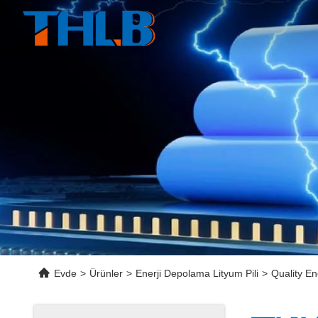
Evde
>
Ürünler
>
Enerji Depolama Lityum Pili
>
Quality En