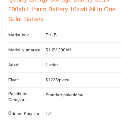
200ah Lithium Battery 10kwh All In One
Solar Battery
Marka Adı:
THLB
Model Numarası:
51.2V 200AH
Adedi:
1 adet
Fiyat:
$1225/piece
Paketleme
Standart paketleme
Detayları:
Ödeme Koşulları:
T/T