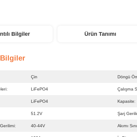
ntılı Bilgiler
Ürün Tanımı
 Bilgiler
Çin
Döngü Öm
eri:
LiFePO4
Çalışma Sı
LiFePO4
Kapasite:
:
51.2V
Şarj Gerili
erilimi:
40-44V
Akımı Sın