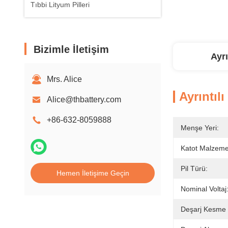
Tıbbi Lityum Pilleri
Bizimle İletişim
Ayrı
Mrs. Alice
Ayrıntılı
Alice@thbattery.com
+86-632-8059888
Menşe Yeri:
Katot Malzemel
Pil Türü:
Hemen İletişime Geçin
Nominal Voltaj
Deşarj Kesme G