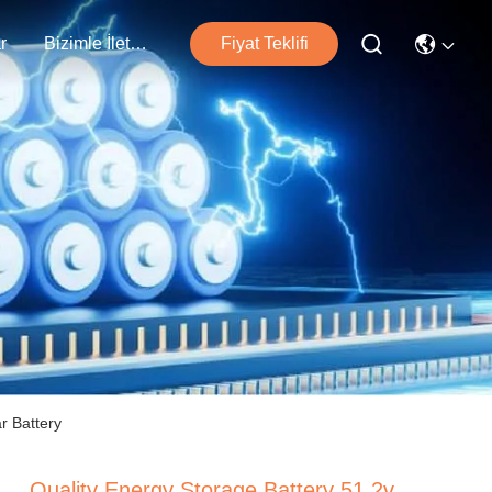
r
Bizimle İletişim
Fiyat Teklifi
r Battery
Quality Energy Storage Battery 51.2v