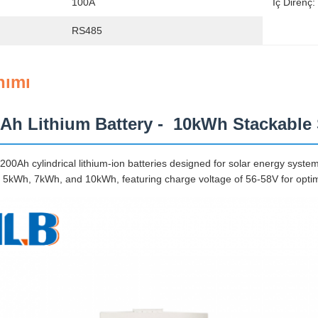
100A
İç Direnç:
RS485
nımı
Ah Lithium Battery - 10kWh Stackable 
00Ah cylindrical lithium-ion batteries designed for solar energy system
of 5kWh, 7kWh, and 10kWh, featuring charge voltage of 56-58V for optima