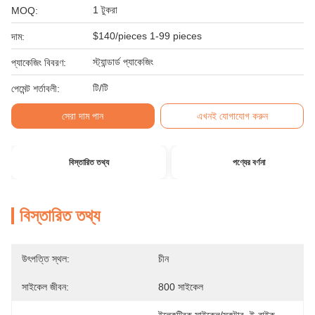
1 টুকরা
MOQ:
$140/pieces 1-99 pieces
দাম:
স্ট্যান্ডার্ড প্যাকেজিং
প্যাকেজিং বিবরণ:
টি/টি
পেমেন্ট শর্তাবলী:
সেরা দাম পান
এখনই যোগাযোগ করুন
বিস্তারিত তথ্য
পণ্যের বর্ণনা
বিস্তারিত তথ্য
উৎপত্তি স্থল:
চীন
সাইকেল জীবন:
800 সাইকেল