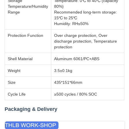
Storage
Temperature: 0℃ to 40℃ (capacity
Temperature/Humidity
80%)
Range
Recommended long-term storage:
15℃ to 25℃
Humidity: RH≤50%
Protection Function
Over charge protection, Over
discharge protection, Temperature
protection
Shell Material
Aluminum 6061/PC+ABS
Weight
3.5±0.1kg
Size
435*151*66mm
Cycle Life
≥500 cycles / 80% SOC
Packaging & Delivery