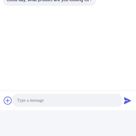
Company Profile
THLB is committed to delivering high-quality battery solutions
with advanced manufacturing capabilities and rigorous
quality control standards.