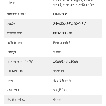
ইলেকট্রিক সাইকেল/স্কুটার, ই-বাইক, 
আবেদন:
ইলেকট্রিক সাইকেল, ইলেকট্রিক বাইক
ক্যাথোড উপকরণ:
LIMN2O4
ভোল্টেজ:
24V/30v/36V/40v/48V
সাইকেল জীবন:
800-1000 বার
ব্যাটারির ধরন:
লিথিয়াম ব্যাটারি
ওয়ারেন্টি:
3 বছর
নামমাত্র ক্ষমতা (এএইচ):
10ah/14ah/20ah
OEM/ODM:
পাওয়া যায়
ওজন:
প্রায় 3.5 কেজি
শেল উপাদান:
অ্যালুমিনিয়াম
উৎপত্তি স্থান::
শ্যানডং