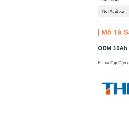
Nơi Xuất Xứ::
Mô Tả 
ODM 10Ah p
Pin xe đạp điện 