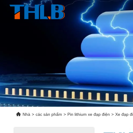
Nhà
>
các sản phẩm
>
Pin lithium xe đạp điện
>
Xe đạp đ