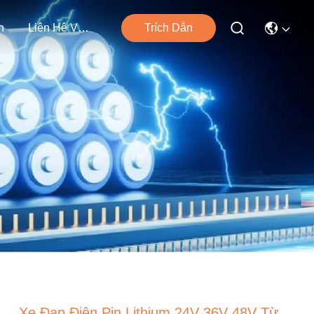
n
Liên Hệ Với Chúng Tôi
Trích Dẫn
Xe Đạp Điện Pin Lithium 24V 36V 48V Từ