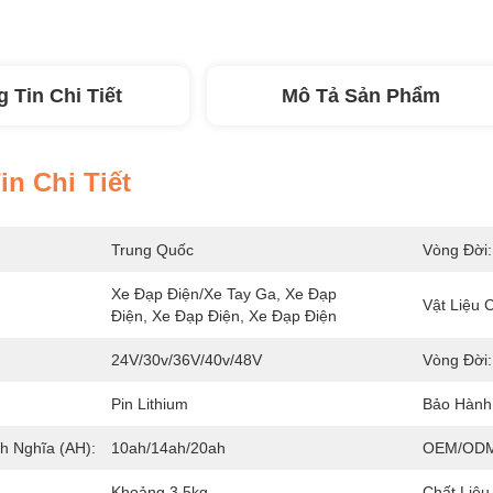
 Tin Chi Tiết
Mô Tả Sản Phẩm
n Chi Tiết
Trung Quốc
Vòng Đời:
Xe Đạp Điện/xe Tay Ga, Xe Đạp 
Vật Liệu C
Điện, Xe Đạp Điện, Xe Đạp Điện
24V/30v/36V/40v/48V
Vòng Đời:
Pin Lithium
Bảo Hành
h Nghĩa (AH):
10ah/14ah/20ah
OEM/ODM
Khoảng 3,5kg
Chất Liệu