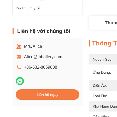
Pin lithium y tế
Thông
Liên hệ với chúng tôi
Thông Ti
Mrs. Alice
Alice@thbattery.com
Nguồn Gốc:
+86-632-8059888
Ứng Dụng:
Điện Áp:
Liên hệ ngay
Loại Pin:
Khả Năng Dan
Cân Nặng: