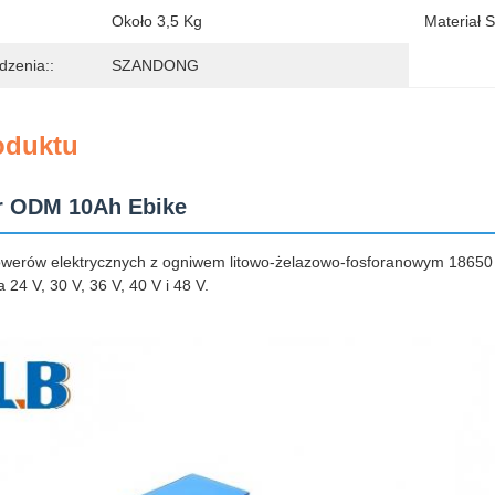
Około 3,5 Kg
Materiał 
dzenia::
SZANDONG
oduktu
r ODM 10Ah Ebike
owerów elektrycznych z ogniwem litowo-żelazowo-fosforanowym 18650 
 24 V, 30 V, 36 V, 40 V i 48 V.