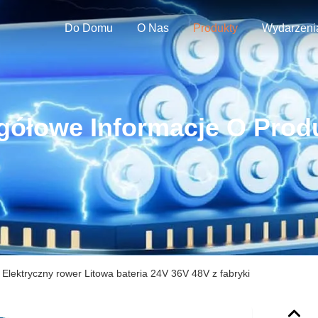
Do Domu
O Nas
Produkty
Wydarzeni
gółowe Informacje O Prod
Elektryczny rower Litowa bateria 24V 36V 48V z fabryki