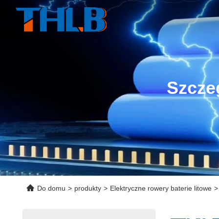
Szcze
Do domu
>
produkty
>
Elektryczne rowery baterie litowe
>