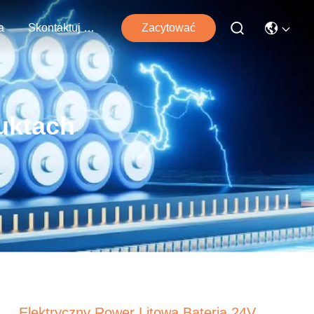
a
Skontaktuj Się Z Nami
Zacytować
uktach
Elektryczny Rower Litowa Bateria 24V