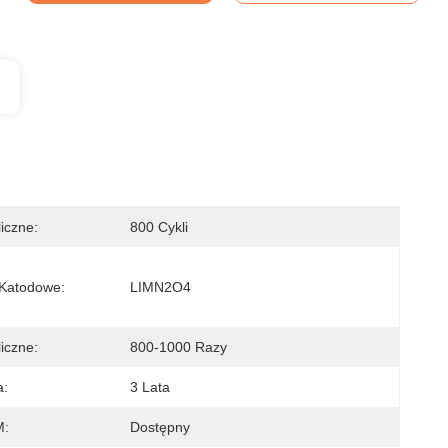
iczne:
800 Cykli
 Katodowe:
LIMN2O4
iczne:
800-1000 Razy
a:
3 Lata
:
Dostępny