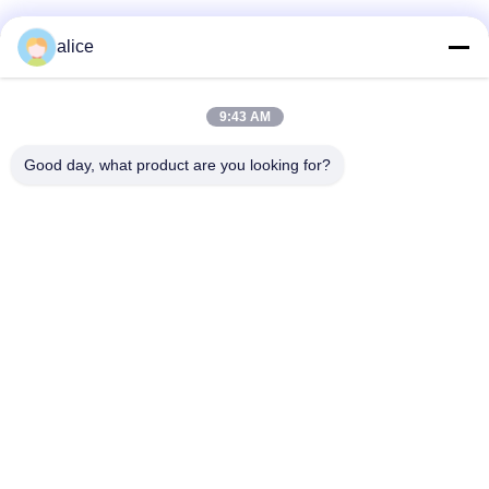
alice
Snel contact
9:43 AM
Adres
Good day, what product are you looking for?
Fuyuan 5e Weg, Lithiumbatterij Industrie Park, High-tech
Zone, Zaozhuang Stad, Shandong, China
Tel
86-632-8059888
E-mail
Alice@thbattery.com
Privacybeleid
|
Sitemap
| De Goede Kwaliteit van China De
zonnebatterij van het Straatlantaarnlithium Leverancier.