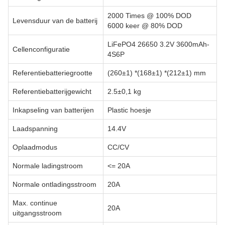
2000 Times @ 100% DOD
Levensduur van de batterij
6000 keer @ 80% DOD
LiFePO4 26650 3.2V 3600mAh-
Cellenconfiguratie
4S6P
Referentiebatteriegrootte
(260±1) *(168±1) *(212±1) mm
Referentiebatterijgewicht
2.5±0,1 kg
Inkapseling van batterijen
Plastic hoesje
Laadspanning
14.4V
Oplaadmodus
CC/CV
Normale ladingstroom
<= 20A
Normale ontladingsstroom
20A
Max. continue
20A
uitgangsstroom