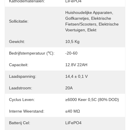
Kathodematerialen:
LiFePO4
Huishoudelijke Apparaten, 
Golfkarretjes, Elektrische 
Sollicitatie:
Fietsen/scooters, Elektrische 
Voertuigen, Elekt
Gewicht:
10,5 Kg
Bedrijfstemperatuur (℃):
-20-60
Capaciteit:
12.8V 22AH
Laadspanning:
14,4 ± 0,1 V
Laadstroom:
20A
Cyclus Leven:
≥6000 Keer 0,5C (80% DOD)
Interne Weerstand:
≤40 MΩ
Batterij Cel:
LiFePO4