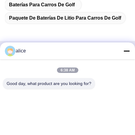
Baterías Para Carros De Golf
Paquete De Baterías De Litio Para Carros De Golf
alice
Contacto Rápido
DIRECCIÓN
6:38 AM
Carretera Fuyuan 5, Parque Industrial de Baterías de Litio,
Good day, what product are you looking for?
Zona de Alta Tecnología, Ciudad de Zaozhuang, Shandong,
China
Tel
86-632-8059888
Correo electrónico
Alice@thbattery.com