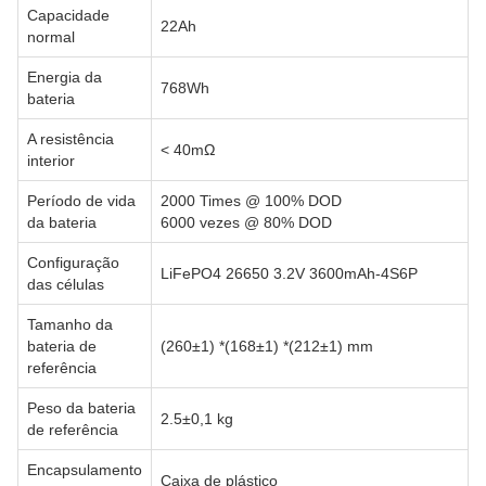
Capacidade
22Ah
normal
Energia da
768Wh
bateria
A resistência
< 40mΩ
interior
Período de vida
2000 Times @ 100% DOD
da bateria
6000 vezes @ 80% DOD
Configuração
LiFePO4 26650 3.2V 3600mAh-4S6P
das células
Tamanho da
bateria de
(260±1) *(168±1) *(212±1) mm
referência
Peso da bateria
2.5±0,1 kg
de referência
Encapsulamento
Caixa de plástico