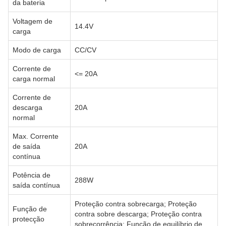
da bateria
Voltagem de
14.4V
carga
Modo de carga
CC/CV
Corrente de
<= 20A
carga normal
Corrente de
descarga
20A
normal
Max. Corrente
de saída
20A
contínua
Potência de
288W
saída contínua
Proteção contra sobrecarga; Proteção
Função de
contra sobre descarga; Proteção contra
protecção
sobrecorrência; Função de equilíbrio de