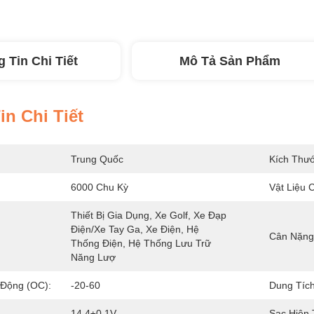
 Tin Chi Tiết
Mô Tả Sản Phẩm
n Chi Tiết
Trung Quốc
Kích Thướ
6000 Chu Kỳ
Vật Liệu C
Thiết Bị Gia Dụng, Xe Golf, Xe Đạp 
Điện/Xe Tay Ga, Xe Điện, Hệ 
Cân Nặng
Thống Điện, Hệ Thống Lưu Trữ 
Năng Lượ
 Động (oC):
-20-60
Dung Tích
14,4±0,1V
Sạc Hiện 