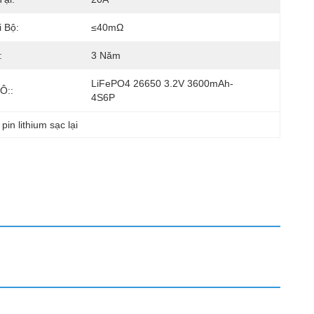
 Bộ:
≤40mΩ
:
3 Năm
LiFePO4 26650 3.2V 3600mAh-
Ô::
4S6P
pin lithium sạc lại