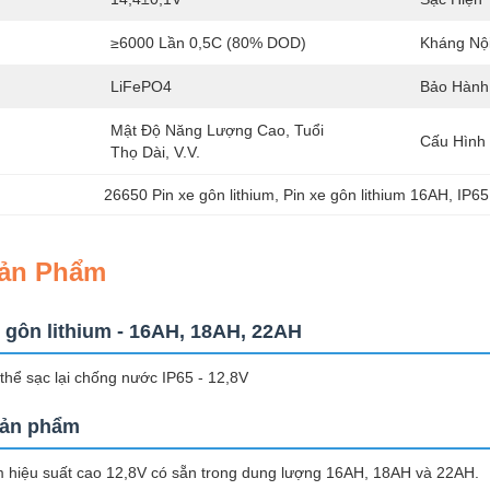
≥6000 Lần 0,5C (80% DOD)
Kháng Nội
LiFePO4
Bảo Hành
Mật Độ Năng Lượng Cao, Tuổi 
Cấu Hình 
Thọ Dài, V.v.
26650 Pin xe gôn lithium
, 
Pin xe gôn lithium 16AH
, 
IP65 
Sản Phẩm
 gôn lithium - 16AH, 18AH, 22AH
 thể sạc lại chống nước IP65 - 12,8V
sản phẩm
um hiệu suất cao 12,8V có sẵn trong dung lượng 16AH, 18AH và 22AH.