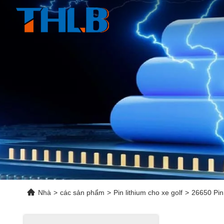
Nhà
>
các sản phẩm
>
Pin lithium cho xe golf
>
26650 Pin