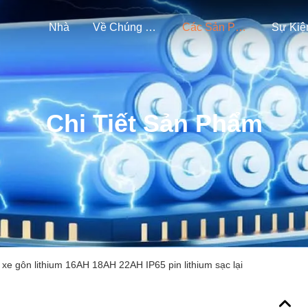
Nhà
Về Chúng Tôi
Các Sản Phẩm
Sự Kiệ
Chi Tiết Sản Phẩm
 xe gôn lithium 16AH 18AH 22AH IP65 pin lithium sạc lại