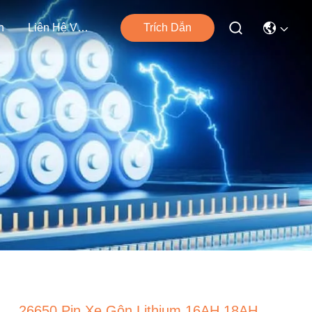
n
Liên Hệ Với Chúng Tôi
Trích Dẫn
26650 Pin Xe Gôn Lithium 16AH 18AH