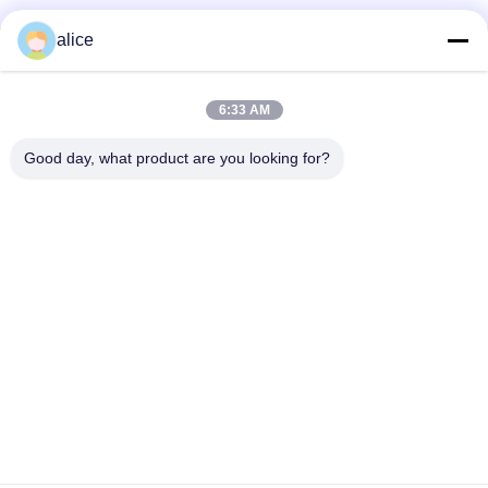
alice
ติดต่อด่วน
6:33 AM
ที่อยู่
Good day, what product are you looking for?
ถนนฟูหยวน 5, สวนอุตสาหกรรมแบตเตอรี่ลิเธียม, เขตไฮเทค,
เมืองเจ่าจวง, มณฑลซานตง, ประเทศจีน
โทรศัพท์
86-632-8059888
อีเมล
Alice@thbattery.com
นโยบายความเป็นส่วนตัว
|
แผนผังเว็บไซต์
| จีน คุณภาพดี
แบตเตอรี่ลิธีอุตสาหกรรมแสงอาทิตย์ ผู้จัดจําหน่าย.ลิขสิทธิ์ 2026