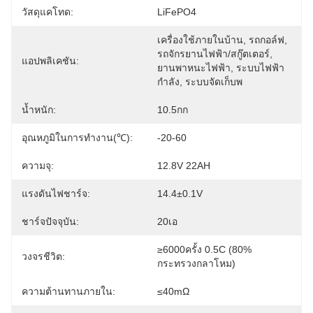
วัสดุแคโทด:
LiFePO4
เครื่องใช้ภายในบ้าน, รถกอล์ฟ, 
รถจักรยานไฟฟ้า/สกู๊ตเตอร์, 
แอปพลิเคชัน:
ยานพาหนะไฟฟ้า, ระบบไฟฟ้า
กำลัง, ระบบจัดเก็บพ
น้ำหนัก:
10.5กก
อุณหภูมิในการทำงาน(℃):
-20-60
ความจุ:
12.8V 22AH
แรงดันไฟชาร์จ:
14.4±0.1V
ชาร์จปัจจุบัน:
20เอ
≥6000ครั้ง 0.5C (80% 
วงจรชีวิต:
กระทรวงกลาโหม)
ความต้านทานภายใน:
≤40mΩ