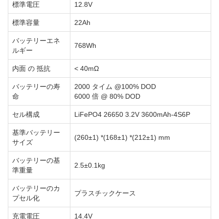
標準電圧
12.8V
標準容量
22Ah
バッテリーエネ
768Wh
ルギー
内面 の 抵抗
< 40mΩ
バッテリーの寿
2000 タイム @100% DOD
命
6000 倍 @ 80% DOD
セル構成
LiFePO4 26650 3.2V 3600mAh-4S6P
基準バッテリー
(260±1) *(168±1) *(212±1) mm
サイズ
バッテリーの基
2.5±0.1kg
準重量
バッテリーのカ
プラスチックケース
プセル化
充電電圧
14.4V