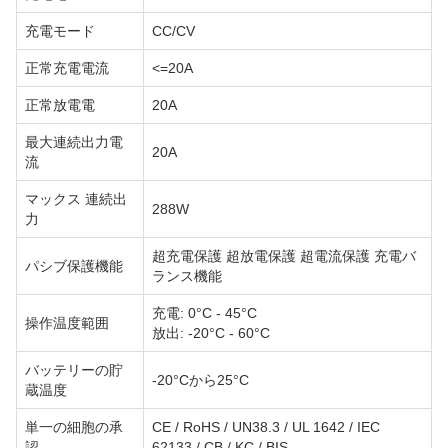
充電モード
CC/CV
正常充電電流
<=20A
正常放電電
20A
最大連続出力電
20A
流
マックス 連続出
288W
力
超充電保護 超放電保護 超電流保護 充電バ
パシブ保護機能
ランス機能
充電: 0°C - 45°C
操作温度範囲
放出: -20°C - 60°C
バッテリーの貯
-20°Cから25°C
蔵温度
単一の細胞の承
CE / RoHS / UN38.3 / UL 1642 / IEC
認
62133 / CB / KC / BIS