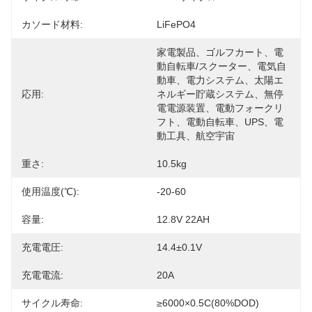
カソード材料:
LiFePO4
家電製品、ゴルフカート、電
動自転車/スクーター、電気自
動車、電力システム、太陽エ
応用:
ネルギー貯蔵システム、無停
電電源装置、電動フォークリ
フト、電動自転車、UPS、電
動工具、航空宇宙
重さ:
10.5kg
使用温度(℃):
-20-60
容量:
12.8V 22AH
充電電圧:
14.4±0.1V
充電電流:
20A
サイクル寿命:
≥6000×0.5C(80%DOD)