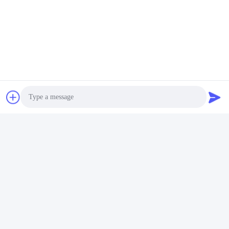
Photo
Video Call
Audio Call