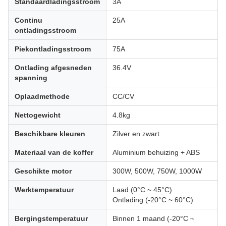
Standaardladingsstroom
3A
Continu
25A
ontladingsstroom
Piekontladingsstroom
75A
Ontlading afgesneden
36.4V
spanning
Oplaadmethode
CC/CV
Nettogewicht
4.8kg
Beschikbare kleuren
Zilver en zwart
Materiaal van de koffer
Aluminium behuizing + ABS
Geschikte motor
300W, 500W, 750W, 1000W
Werktemperatuur
Laad (0°C ~ 45°C)
Ontlading (-20°C ~ 60°C)
Bergingstemperatuur
Binnen 1 maand (-20°C ~