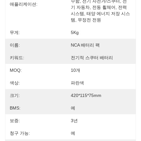
수함, 전기 자전거/스쿠터, 전
애플리케이션:
기 자동차, 전동 휠체어, 전력 
시스템, 태양 에너지 저장 시스
템, 무정전 전원 
무게:
5Kg
이름:
NCA 배터리 팩
키워드:
전기적 스쿠터 배터리
MOQ:
10개
색상:
파란색
크기:
420*115*75mm
BMS:
예
보증:
3년
청구 가능:
예