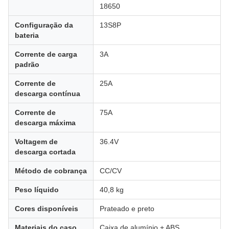
18650
Configuração da
13S8P
bateria
Corrente de carga
3A
padrão
Corrente de
25A
descarga contínua
Corrente de
75A
descarga máxima
Voltagem de
36.4V
descarga cortada
Método de cobrança
CC/CV
Peso líquido
40,8 kg
Cores disponíveis
Prateado e preto
Materiais do caso
Caixa de alumínio + ABS