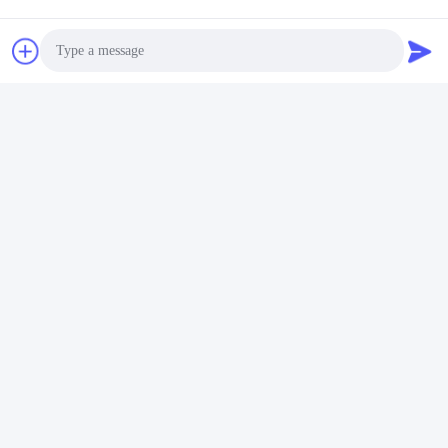
Photo
Video Call
Audio Call