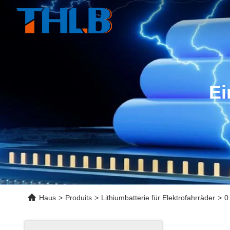
Ei
Haus
>
Produits
>
Lithiumbatterie für Elektrofahrräder
>
0