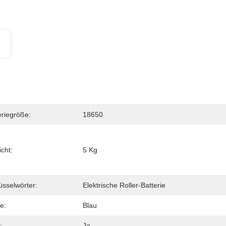
eriegröße:
18650
cht:
5 Kg
üsselwörter:
Elektrische Roller-Batterie
e:
Blau
:
Ja