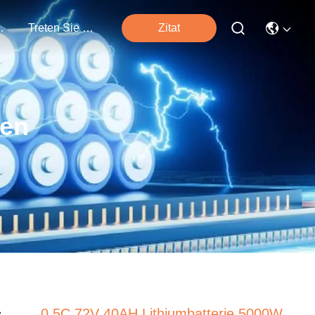
tungen
Treten Sie Mit Uns In Verbindung
Zitat
ten
0.5C 72V 40AH Lithiumbatterie 5000W