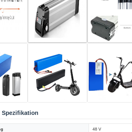
 Spezifikation
ng
48 V