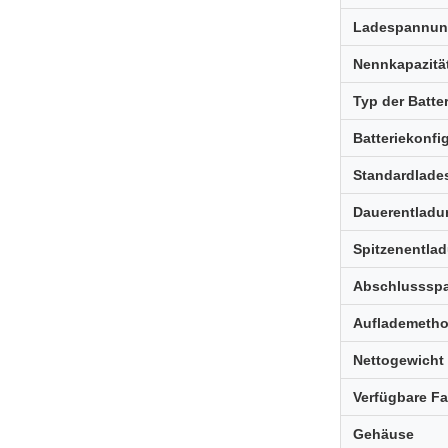
Ladespannu
Nennkapazitä
Typ der Batter
Batteriekonfi
Standardlade
Dauerentladu
Spitzenentla
Abschlusssp
Auflademeth
Nettogewicht
Verfügbare F
Gehäuse