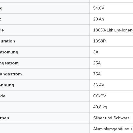
ng
54.6V
t
20 Ah
ie
18650-Lithium-Ionen-
guration
13S8P
strömung
3A
ngsstrom
25A
dungsstrom
75A
annung
36.4V
ode
CC/CV
40,8 kg
arben
Silber und Schwarz
Aluminiumgehäuse +