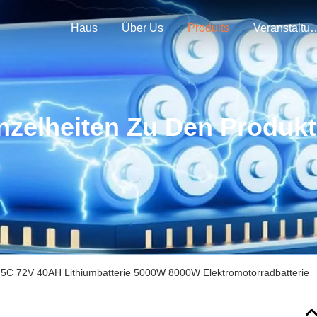
Haus
Über Us
Produits
Veranstal
nzelheiten Zu Den Produk
.5C 72V 40AH Lithiumbatterie 5000W 8000W Elektromotorradbatterie