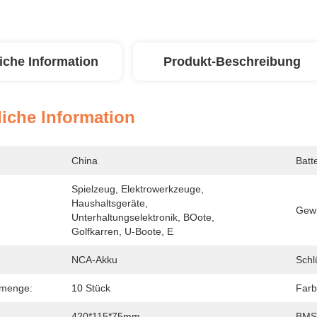
iche Information
Produkt-Beschreibung
iche Information
China
Batt
Spielzeug, Elektrowerkzeuge, 
Haushaltsgeräte, 
Gewi
Unterhaltungselektronik, BOote, 
Golfkarren, U-Boote, E
NCA-Akku
Schl
lmenge:
10 Stück
Farb
420*115*75mm
BMS