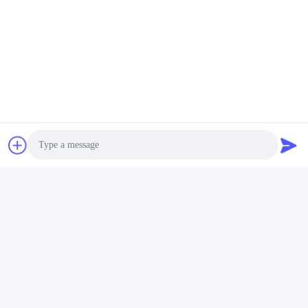
Photo
Video Call
Audio Call