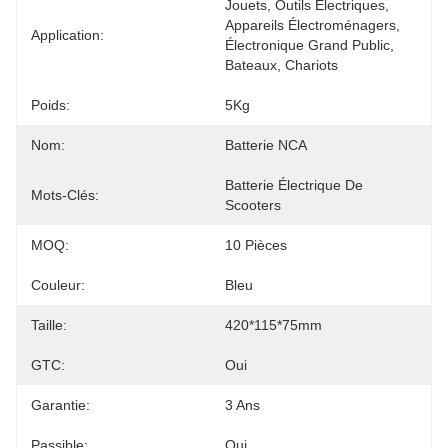
Jouets, Outils Électriques, 
Appareils Électroménagers, 
Application:
Électronique Grand Public, 
Bateaux, Chariots 
Poids:
5Kg
Nom:
Batterie NCA
Batterie Électrique De 
Mots-Clés:
Scooters
MOQ:
10 Pièces
Couleur:
Bleu
Taille:
420*115*75mm
GTC:
Oui
Garantie:
3 Ans
Passible:
Oui