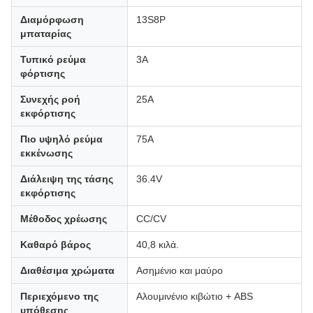
Διαμόρφωση
13S8P
μπαταρίας
Τυπικό ρεύμα
3Α
φόρτισης
Συνεχής ροή
25Α
εκφόρτισης
Πιο υψηλό ρεύμα
75Α
εκκένωσης
Διάλειψη της τάσης
36.4V
εκφόρτισης
Μέθοδος χρέωσης
CC/CV
Καθαρό βάρος
40,8 κιλά.
Διαθέσιμα χρώματα
Ασημένιο και μαύρο
Περιεχόμενο της
Αλουμινένιο κιβώτιο + ABS
υπόθεσης