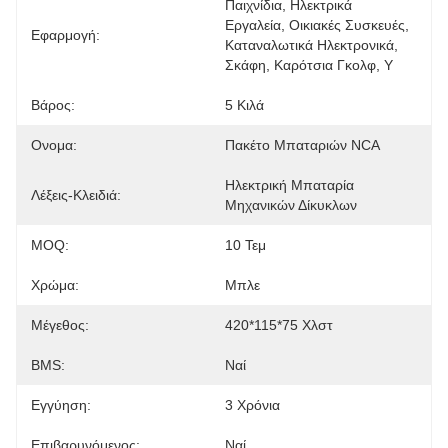
Παιχνίδια, Ηλεκτρικά 
Εργαλεία, Οικιακές Συσκευές, 
Εφαρμογή:
Καταναλωτικά Ηλεκτρονικά, 
Σκάφη, Καρότσια Γκολφ, Υ
Βάρος:
5 Κιλά
Ονομα:
Πακέτο Μπαταριών NCA
Ηλεκτρική Μπαταρία 
Λέξεις-Κλειδιά:
Μηχανικών Δίκυκλων
MOQ:
10 Τεμ
Χρώμα:
Μπλε
Μέγεθος:
420*115*75 Χλστ
BMS:
Ναί
Εγγύηση:
3 Χρόνια
Επιβαρυνόμενος:
Ναί