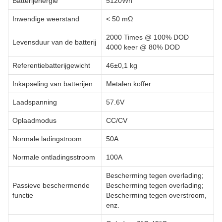
Batterijenergie
5120Wh
Inwendige weerstand
< 50 mΩ
2000 Times @ 100% DOD
Levensduur van de batterij
4000 keer @ 80% DOD
Referentiebatterijgewicht
46±0,1 kg
Inkapseling van batterijen
Metalen koffer
Laadspanning
57.6V
Oplaadmodus
CC/CV
Normale ladingstroom
50A
Normale ontladingsstroom
100A
Bescherming tegen overlading;
Passieve beschermende
Bescherming tegen overlading;
functie
Bescherming tegen overstroom,
enz.