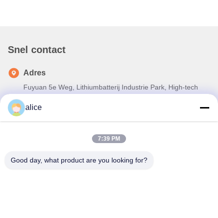
Snel contact
Adres
Fuyuan 5e Weg, Lithiumbatterij Industrie Park, High-tech
Zone, Zaozhuang Stad, Shandong, China
alice
Tel
86-632-8059888
7:39 PM
E-mail
Good day, what product are you looking for?
Alice@thbattery.com
Privacybeleid
|
Sitemap
| De Goede Kwaliteit van China De