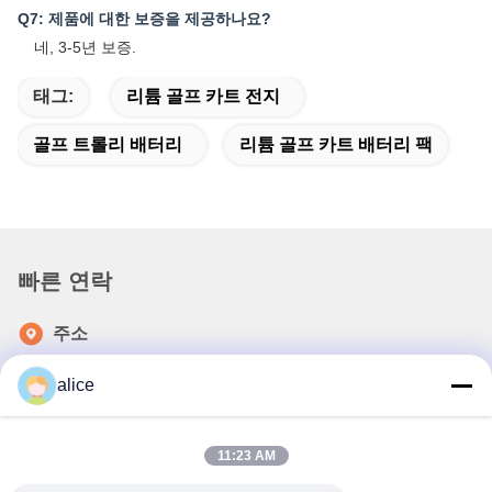
Q7: 제품에 대한 보증을 제공하나요?
네, 3-5년 보증.
태그:
리튬 골프 카트 전지
골프 트롤리 배터리
리튬 골프 카트 배터리 팩
빠른 연락
주소
푸위안 5번 도로, 리?? 배터리 산업단지, 하이테크 구역, 사오
alice
즈후안 시, 산둥, 중국
전화
11:23 AM
86-632-8059888