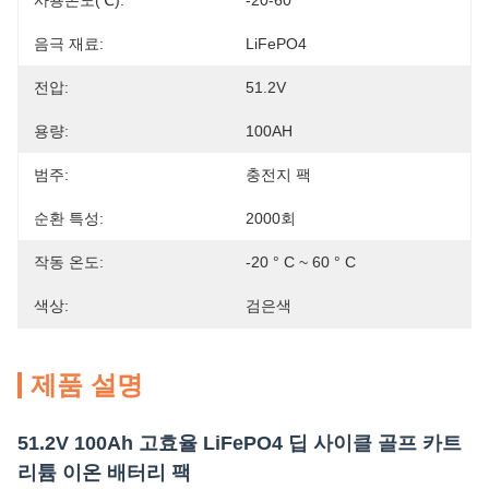
사용온도(℃):
-20-60
음극 재료:
LiFePO4
전압:
51.2V
용량:
100AH
범주:
충전지 팩
순환 특성:
2000회
작동 온도:
-20 ° C ~ 60 ° C
색상:
검은색
제품 설명
51.2V 100Ah 고효율 LiFePO4 딥 사이클 골프 카트
리튬 이온 배터리 팩