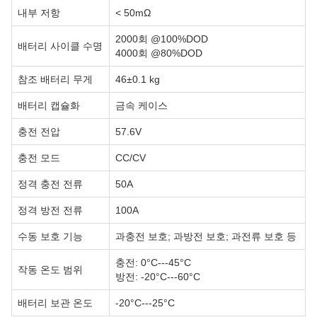
내부 저항
< 50mΩ
2000회 @100%DOD
배터리 사이클 수명
4000회 @80%DOD
참조 배터리 무게
46±0.1 kg
배터리 캡슐화
금속 케이스
충전 전압
57.6V
충전 모드
CC/CV
정격 충전 전류
50A
정격 방전 전류
100A
수동 보호 기능
과충전 보호; 과방전 보호; 과전류 보호 등
충전: 0°C---45°C
작동 온도 범위
방전: -20°C---60°C
배터리 보관 온도
-20°C---25°C