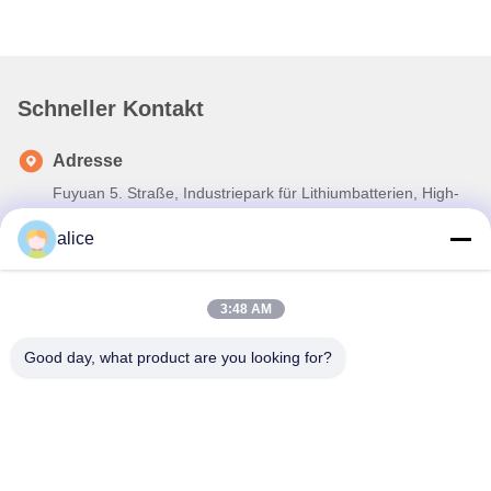
Schneller Kontakt
Adresse
Fuyuan 5. Straße, Industriepark für Lithiumbatterien, High-
Tech-Zone, Stadt Zaozhuang, Shandong, China
alice
Telefone
86-632-8059888
3:48 AM
E-Mail
Good day, what product are you looking for?
Alice@thbattery.com
Privacy policy
|
Sitemap
| Gute Qualität Chinas