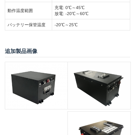
充電: 0℃～45℃
動作温度範囲
放電: -20℃～60℃
バッテリー保管温度
-20℃～25℃
追加製品画像