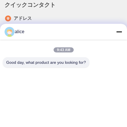
クイックコンタクト
アドレス
富山5丁目,リチウム電池工業公園,ハイテクゾーン,ザオシュア
alice
ング市,山東,中国
テレ
9:43 AM
86-632-8059888
電子メール
Good day, what product are you looking for?
Alice@thbattery.com
プライバシーポリシー規約
|
地図
| 中国の良質 太陽街灯のリチ
ウム電池 サプライヤー。Copyright © 2026 Shandong Tian Han
New Energy Technology Co., Ltd. . 複製権所有。