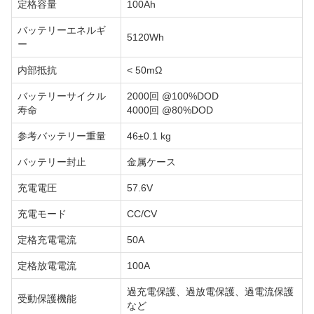
定格容量
100Ah
バッテリーエネルギ
5120Wh
ー
内部抵抗
< 50mΩ
バッテリーサイクル
2000回 @100%DOD
寿命
4000回 @80%DOD
参考バッテリー重量
46±0.1 kg
バッテリー封止
金属ケース
充電電圧
57.6V
充電モード
CC/CV
定格充電電流
50A
定格放電電流
100A
過充電保護、過放電保護、過電流保護
受動保護機能
など