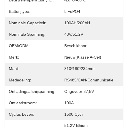
Bedrijfstemperatuur (℃):
-20℃--60℃
Batterijtype:
LiFePO4
Nominale Capaciteit:
100AH/200AH
Nominale Spanning:
48V/51.2V
OEM/ODM:
Beschikbaar
Merk:
Nieuw(klasse A-Cel)
Maat:
310*180*234mm
Mededeling:
RS485/CAN-Communicatie
Ontladingsafsnijspanning:
Ongeveer 37,5V
Ontlaadstroom:
100A
Cyclus Leven:
1500 Cycli
51.2V lithium 