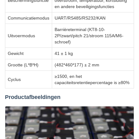
Beschermingsfunctie
overstroom, temperatuur, kortsluiting
en andere beveiligingsfuncties
Communicatiemodus
UART/RS485/RS232/KAN
Barrièreterminal (KT8-10-
Uitvoermodus
2P/zwart/pitch 21/stroom 115A/M6-
schroef)
Gewicht
41 ± 1 kg
Grootte (L*B*H)
(482*460*177) ± 2 mm
≥1500, en het
Cyclus
capaciteitsretentiepercentage is ≥80%
Productafbeeldingen