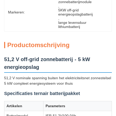
zonnebatterijmodule
, 
5KW off-grid 
Markeren:
energieopslagbatterij
, 
lange levensduur 
lithiumbatterij
Productomschrijving
51,2 V off-grid zonnebatterij - 5 kW
energieopslag
51,2 V nominale spanning buiten het elektriciteitsnet zonnestelsel
5 kW compleet energiesysteem voor thuis
Specificaties ternair batterijpakket
Artikelen
Parameters
Batterijmodel
IFR-51.2V100.0Ah