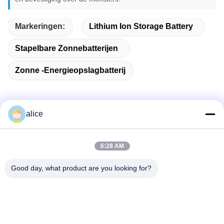
Markeringen:
Lithium Ion Storage Battery
Stapelbare Zonnebatterijen
Zonne -energieopslagbatterij
alice
Snel contact
6:28 AM
Adres
Good day, what product are you looking for?
Fuyuan 5e Weg, Lithiumbatterij Industrie Park, High-tech
Zone, Zaozhuang Stad, Shandong, China
Tel
86-632-8059888