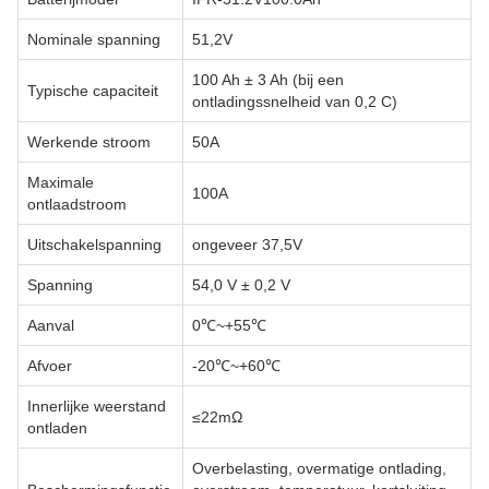
Nominale spanning
51,2V
100 Ah ± 3 Ah (bij een
Typische capaciteit
ontladingssnelheid van 0,2 C)
Werkende stroom
50A
Maximale
100A
ontlaadstroom
Uitschakelspanning
ongeveer 37,5V
Spanning
54,0 V ± 0,2 V
Aanval
0℃~+55℃
Afvoer
-20℃~+60℃
Innerlijke weerstand
≤22mΩ
ontladen
Overbelasting, overmatige ontlading,