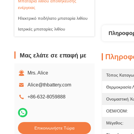
Μπαταρία λιθίου αποθήκευσης
ενέργειας
Ηλεκτρικό ποδήλατο μπαταρία λιθίου
Ιατρικές μπαταρίες λιθίου
Πληροφορ
Μας ελάτε σε επαφή με
Πληροφο
Mrs. Alice
Τόπος Καταγω
Alice@thbattery.com
Θερμοκρασία Λ
+86-632-8059888
Ονομαστική Χω
OEM/ODM:
Μέγεθος:
Επικοινωνήστε Τώρα