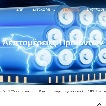
Σπίτι
Σχετικά Με Εμάς
Προϊόντα
Εκδηλώσει
Λεπτομέρειες Προϊόντων
ας
>
51.2V εκτός δικτύου Ηλιακή μπαταρία μεγάλου κύκλου 5KW Ενέργε