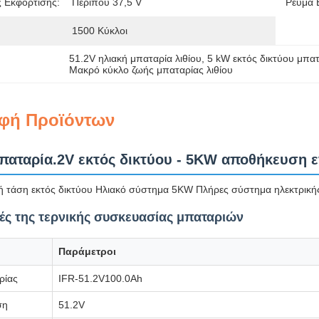
 Εκφόρτισης:
Περίπου 37,5 V
Ρεύμα 
1500 Κύκλοι
51.2V ηλιακή μπαταρία λιθίου
, 
5 kW εκτός δικτύου μπα
Μακρό κύκλο ζωής μπαταρίας λιθίου
φή Προϊόντων
παταρία.2V εκτός δικτύου - 5KW αποθήκευση ε
ή τάση εκτός δικτύου Ηλιακό σύστημα 5KW Πλήρες σύστημα ηλεκτρικής 
ς της τερνικής συσκευασίας μπαταριών
Παράμετροι
ρίας
IFR-51.2V100.0Ah
ση
51.2V