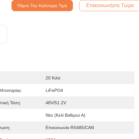
Επικοινωνήστε Τώρα
Πάρτε Την Καλύτερη Τιμή
20 Κιλά
Μπαταρίας:
LiFePO4
τική Τάση:
48V/51.2V
Νέο (κελί Βαθμού Α)
νωση:
Επικοινωνία RS485/CAN