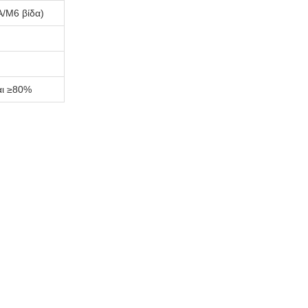
A/M6 βίδα)
αι ≥80%