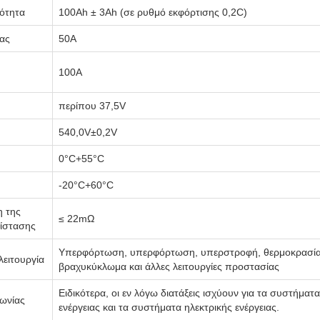
ότητα
100Ah ± 3Ah (σε ρυθμό εκφόρτισης 0,2C)
ίας
50Α
100A
περίπου 37,5V
540,0V±0,2V
0°C+55°C
-20°C+60°C
 της
≤ 22mΩ
τίστασης
Υπερφόρτωση, υπερφόρτωση, υπερστροφή, θερμοκρασία
λειτουργία
βραχυκύκλωμα και άλλες λειτουργίες προστασίας
Ειδικότερα, οι εν λόγω διατάξεις ισχύουν για τα συστήματ
ωνίας
ενέργειας και τα συστήματα ηλεκτρικής ενέργειας.