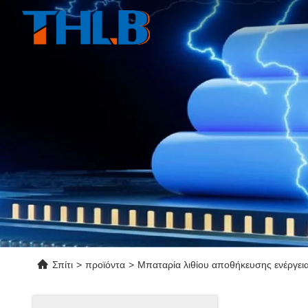
Σπίτι
>
προϊόντα
>
Μπαταρία λιθίου αποθήκευσης ενέργει