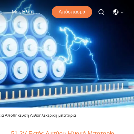
ς
Μας Ελάτε Σε Επαφή Με
Απόσπασμα
ια Αποθήκευση Λιθιοηλεκτρική μπαταρία
51.2V Εκτός Δικτύου Ηλιακή Μπαταρία