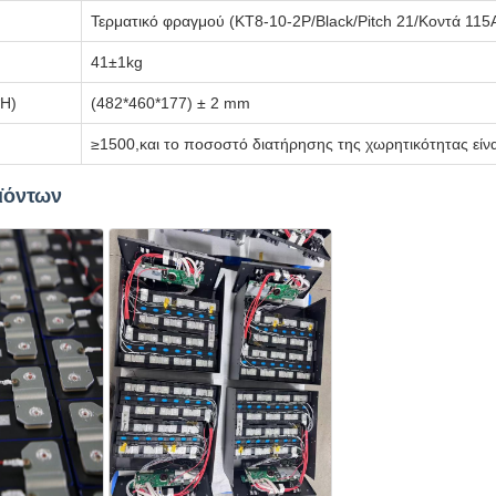
Τερματικό φραγμού (KT8-10-2P/Black/Pitch 21/Κοντά 115
41±1kg
*H)
(482*460*177) ± 2 mm
≥1500,και το ποσοστό διατήρησης της χωρητικότητας είν
ϊόντων