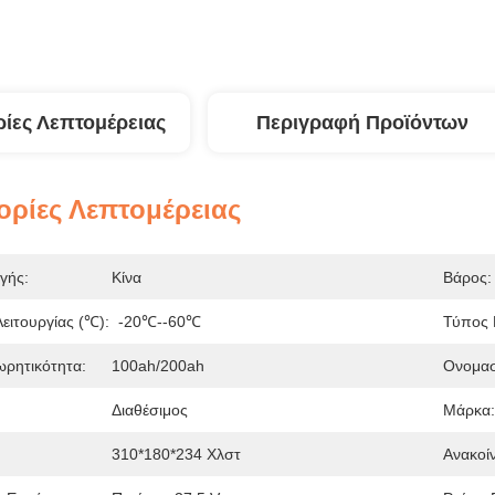
ίες Λεπτομέρειας
Περιγραφή Προϊόντων
ρίες Λεπτομέρειας
γής:
Κίνα
Βάρος:
ειτουργίας (℃):
-20℃--60℃
Τύπος 
ρητικότητα:
100ah/200ah
Ονομασ
Διαθέσιμος
Μάρκα:
310*180*234 Χλστ
Ανακοί