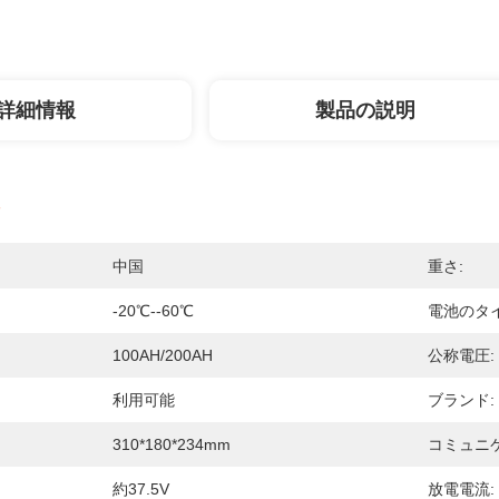
詳細情報
製品の説明
中国
重さ:
-20℃--60℃
電池のタイ
100AH/200AH
公称電圧:
利用可能
ブランド:
310*180*234mm
コミュニ
約37.5V
放電電流: