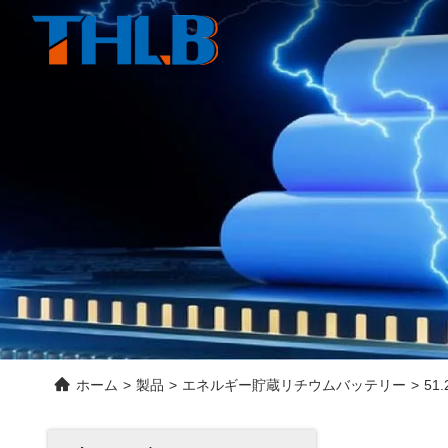
ホーム
>
製品
>
エネルギー貯蔵リチウムバッテリー
>
51