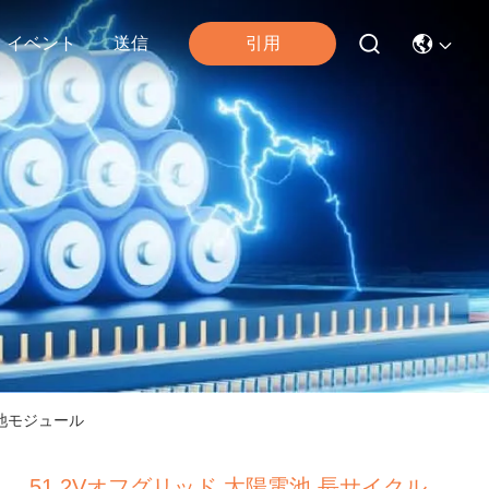
引用
イベント
送信
電池モジュール
51.2Vオフグリッド 太陽電池 長サイクル