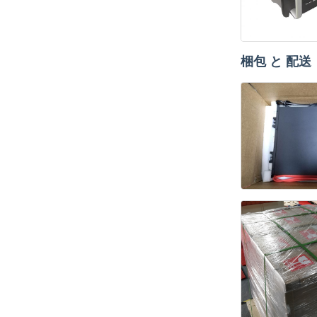
梱包 と 配送