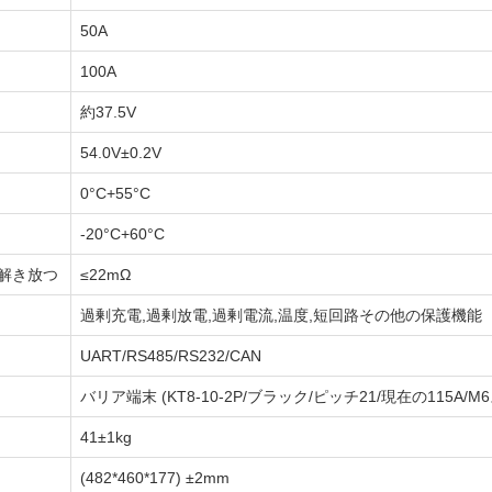
50A
100A
約37.5V
54.0V±0.2V
0°C+55°C
-20°C+60°C
 解き放つ
≤22mΩ
過剰充電,過剰放電,過剰電流,温度,短回路その他の保護機能
UART/RS485/RS232/CAN
バリア端末 (KT8-10-2P/ブラック/ピッチ21/現在の115A/
41±1kg
(482*460*177) ±2mm