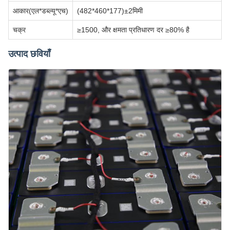
आकार(एल*डब्ल्यू*एच)
(482*460*177)±2मिमी
चक्र
≥1500, और क्षमता प्रतिधारण दर ≥80% है
उत्पाद छवियाँ