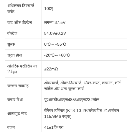
अधिकतम डिस्चार्ज
100ए
करंट
कट-ऑफ वोल्टेज
लगभग 37.5V
वोल्टेज
54.0V±0.2V
शुल्क
0℃～+55℃
स्राव होना
-20℃～+60℃
आंतरिक प्रतिरोध का
≤22mΩ
निर्वहन
ओवरचार्ज, ओवर-डिस्चार्ज, ओवर-करंट, तापमान, शॉर्ट
संरक्षण समारोह
सर्किट और अन्य सुरक्षा कार्य
संचार विधा
यूएआरटी/आरएस485/आरएस232/कैन
बैरियर टर्मिनल (KT8-10-2P/ब्लैक/पिच 21/वर्तमान
आउटपुट मोड
115A/M6 स्क्रू)
वज़न
41±1कि.ग्रा