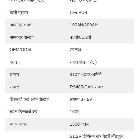
ऑपरेटिंग तापमान(℃):
-20 ℃ - 60 ℃
बैटरी प्रकार:
LiFePO4
नाममात्र क्षमता:
100AH/200AH
नाममात्र वोल्टेज:
48वी/51.2वी
OEM/ODM:
उपलब्ध
ब्रांड:
नया (ग्रेड ए सेल)
आकार:
310*180*234मिमी
संचार:
RS485/CAN संचार
डिस्चार्ज कट-ऑफ वोल्टेज:
लगभग 37.5V
करंट डिस्चार्ज करें:
100ए
चक्र जीवन:
1500 चक्र
51.2V लिथियम सौर बैटरी मॉड्यूल
, 