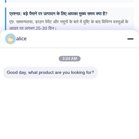
प्रश्न9: बड़े पैमाने पर उत्पादन के लिए आपका मुख्य समय क्या है?
ए9: सामान्यतया, डाउन पेमेंट और नमूनों के बारे में पुष्टि के बाद विभिन्न वस्तुओं के
आधार पर लगभग 25-30 दिन।
alice
टैग:
लिथियम आयन भंडारण बैटरी
स्टैक करने योग्य सौर बैटरी
सौर ऊर्जा भंडारण बैटरी
3:24 AM
Good day, what product are you looking for?
त्वरित संपर्क करें
पता
फुयुआन 5वीं रोड, लिथियम बैटरी इंडस्ट्रियल पार्क, हाई-टेक ज़ोन, ज़ाओज़ुआंग
शहर, शेडोंग, चीन