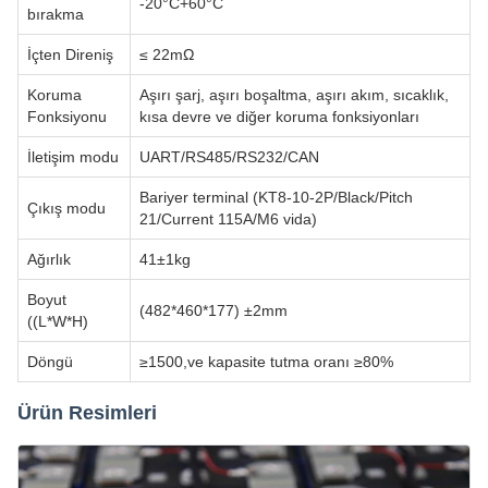
-20°C+60°C
bırakma
İçten Direniş
≤ 22mΩ
Koruma
Aşırı şarj, aşırı boşaltma, aşırı akım, sıcaklık,
Fonksiyonu
kısa devre ve diğer koruma fonksiyonları
İletişim modu
UART/RS485/RS232/CAN
Bariyer terminal (KT8-10-2P/Black/Pitch
Çıkış modu
21/Current 115A/M6 vida)
Ağırlık
41±1kg
Boyut
(482*460*177) ±2mm
((L*W*H)
Döngü
≥1500,ve kapasite tutma oranı ≥80%
Ürün Resimleri