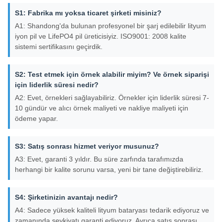
S1: Fabrika mı yoksa ticaret şirketi misiniz?
A1: Shandong'da bulunan profesyonel bir şarj edilebilir lityum
iyon pil ve LifePO4 pil üreticisiyiz. ISO9001: 2008 kalite
sistemi sertifikasını geçirdik.
S2: Test etmek için örnek alabilir miyim? Ve örnek siparişi
için liderlik süresi nedir?
A2: Evet, örnekleri sağlayabiliriz. Örnekler için liderlik süresi 7-
10 gündür ve alıcı örnek maliyeti ve nakliye maliyeti için
ödeme yapar.
S3: Satış sonrası hizmet veriyor musunuz?
A3: Evet, garanti 3 yıldır. Bu süre zarfında tarafımızda
herhangi bir kalite sorunu varsa, yeni bir tane değiştirebiliriz.
S4: Şirketinizin avantajı nedir?
A4: Sadece yüksek kaliteli lityum bataryası tedarik ediyoruz ve
zamanında sevkiyatı garanti ediyoruz. Ayrıca satış sonrası