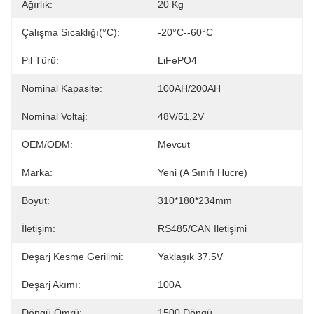
Ağırlık:
20 Kg
Çalışma Sıcaklığı(°C):
-20°C--60°C
Pil Türü:
LiFePO4
Nominal Kapasite:
100AH/200AH
Nominal Voltaj:
48V/51,2V
OEM/ODM:
Mevcut
Marka:
Yeni (A Sınıfı Hücre)
Boyut:
310*180*234mm
İletişim:
RS485/CAN Iletişimi
Deşarj Kesme Gerilimi:
Yaklaşık 37.5V
Deşarj Akımı:
100A
Döngü Ömrü:
1500 Döngü