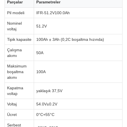
Parçalar
Parametreler
Pil modeli
IFR-51.2V100.0Ah
Nominel
51.2V
voltaj
Tipik kapasite
100Ah ± 3Ah (0,2C boşaltma hızında)
Çalışma
50A
akımı
Maksimum
boşaltma
100A
akımı
Kapatma
yaklaşık 37,5V
voltajı
Voltaj
54.0V±0.2V
Ücret
0°C+55°C
Serbest