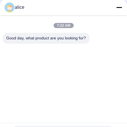
A8: CE, ROHS, FCC, IEC62133, MSDS, UN38
sağlayabiliriz.3.
alice
S9: Toplu üretim için öncülük süreniz nedir?
7:22 AM
A9: Genel olarak, farklı öğelere bağlı olarak yaklaşık 25-30
gün, ön ödeme ve numuneler hakkında onay aldıktan sonra.
Good day, what product are you looking for?
Etiketler:
Lityum Iyon Depolama Pilleri
Yüklenebilir Güneş Bataryası
Güneş Enerjisi Depolama Pili
Hızlı İletişim
Adres