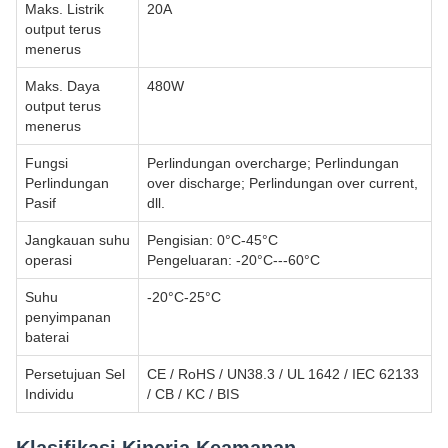
Maks. Listrik
20A
output terus
menerus
Maks. Daya
480W
output terus
menerus
Fungsi
Perlindungan overcharge; Perlindungan
Perlindungan
over discharge; Perlindungan over current,
Pasif
dll.
Jangkauan suhu
Pengisian: 0°C-45°C
operasi
Pengeluaran: -20°C---60°C
Suhu
-20°C-25°C
penyimpanan
baterai
Persetujuan Sel
CE / RoHS / UN38.3 / UL 1642 / IEC 62133
Individu
/ CB / KC / BIS