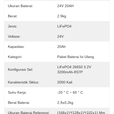
Ukuran Baterai:
24V 20AH
Berat:
2.9kg
Jenis:
LiFePO4
Voltase:
24V
Kapasitas:
20Ah
Kategori:
Paket Baterai Isi Ulang
LiFePO4 26650 3.2V 
Konfigurasi Sel:
3200mAh-8S7P
Karakteristik Siklus:
2000 Kali
Suhu Kerja:
-20 ° C ~ 60 ° C.
Berat Baterai:
2,9±0,2kg
Ukuran Baterai Referensi:
(168±1)*(128±1)*(102±1) Mm