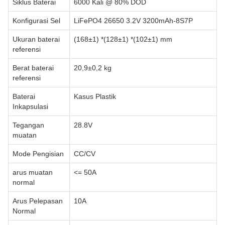
Siklus Baterai
6000 Kali @ 80% DOD
Konfigurasi Sel
LiFePO4 26650 3.2V 3200mAh-8S7P
Ukuran baterai
(168±1) *(128±1) *(102±1) mm
referensi
Berat baterai
20,9±0,2 kg
referensi
Baterai
Kasus Plastik
Inkapsulasi
Tegangan
28.8V
muatan
Mode Pengisian
CC/CV
arus muatan
<= 50A
normal
Arus Pelepasan
10A
Normal