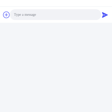
それに応じてPIを送信します.
D: 預金または全額支払いの確認後,生産を開始
Q6. リチウムイオン電池製品に私のロゴを印刷してもいいですか?
A: はい.OEM は歓迎されます.
Q7:製品に対する保証はありますか?
A: はい,3〜5年の保証
Photo
Video Call
札:
電気オートバイ電池
Audio Call
電気スクーターのリチウム電池
電気自転車電池