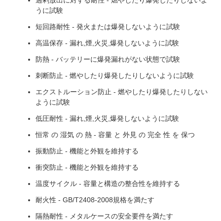
過剰放出に対する耐性 - 燃やしたり爆発したりしないよ
うに試験
短回路耐性 - 発火または爆発しないように試験
高温保存 - 漏れ,煙,火災,爆発しないように試験
防熱 - バッテリーに爆発漏れがない状態で試験
刺断防止 - 燃やしたり爆発したりしないように試験
エクストルーション防止 - 燃やしたり爆発したりしない
ように試験
低圧耐性 - 漏れ,煙,火災,爆発しないように試験
恒常 の 湿気 の 熱 - 容量 と 外見 の 完全 性 を 保つ
振動防止 - 機能と外観を維持する
衝突防止 - 機能と外観を維持する
温度サイクル - 容量と構造の整合性を維持する
耐火性 - GB/T2408-2008規格を満たす
隔熱耐性 - メタルケースの安全要件を満たす