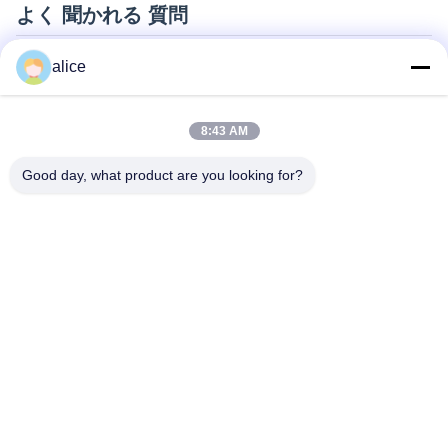
よく 聞かれる 質問
Q1. 評価のために無料のサンプルをいくつかもらえますか?
alice
A: はい,無料のサンプルはOKです,しかし,送料をカバーしません
Q2 リードタイムはどうですか?
8:43 AM
A: サンプルは3~5日必要です
B: 大量生産時間は約2-3週間です
Good day, what product are you looking for?
Q3. 大量注文の MOQ 制限はありますか?
A: MOQ=100pcs
Q4. 商品をどのように送料し,到着するのにどれくらい時間がかか
りますか?
A: サンプルと少量試験注文: 宅配便で送料,通常6~10日
B: 大量の大量注文: 空運または海運
Q5. リチウム イオン セル の 注文 を どう 進め ます か.
A:Plsは,あなたが興味を持っているセルモデルを確認
B: 我々は参照のためにセル仕様と最高の引用を送信します
C: あなたは,引用を確認し,量または発行POを通知します.我々は,